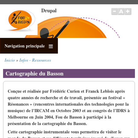
Pasar
Drupal
al
contenido
principal
Navigation principale
Inicio
Infos - Ressources
Sobrescribir
enlaces
Cartographie du Basson
de
ayuda
a
Conçue et réalisée par Frédéric Curien et Franck Leblois après
la
quatre années de recherche et de travail, présentée au festival «
navegación
Résonances » (rencontres internationales des technologies pour la
musique) de l’IRCAM en Octobre 2003 et au congrès de l’IDRS à
Melbourne en Juin 2004, Fou de Basson à participé à la
présentation de la cartographie du Basson.
Cette cartographie instrumentale vous permettra de visiter le