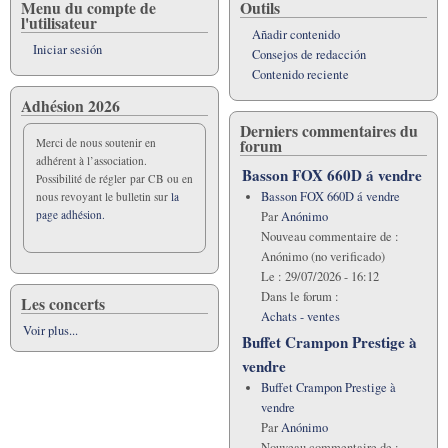
Cartographie
Menu du compte de
Outils
l'utilisateur
du
Añadir contenido
Basson
Iniciar sesión
Consejos de redacción
Contenido reciente
Adhésion 2026
Derniers commentaires du
forum
Merci de nous soutenir en
adhérent à l’association.
Basson FOX 660D á vendre
Possibilité de régler par CB ou en
Basson FOX 660D á vendre
nous revoyant le bulletin sur
la
page adhésion.
Par
Anónimo
Nouveau commentaire de :
Anónimo (no verificado)
Le :
29/07/2026 - 16:12
Dans le forum :
Les concerts
Achats - ventes
Voir plus...
Buffet Crampon Prestige à
vendre
Buffet Crampon Prestige à
vendre
Par
Anónimo
Nouveau commentaire de :