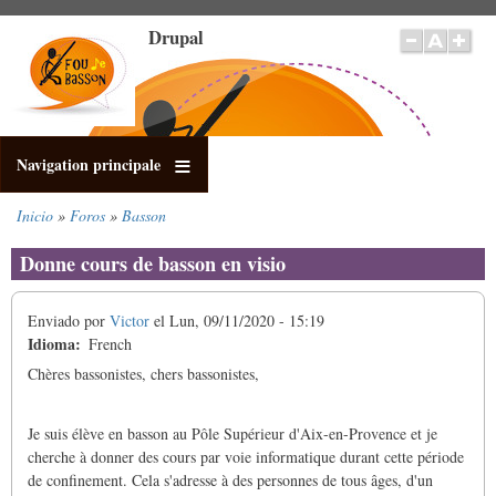
Pasar
Drupal
al
contenido
principal
Navigation principale
Inicio
Foros
Basson
Sobrescribir
enlaces
Donne cours de basson en visio
de
ayuda
Enviado por
Victor
el
Lun, 09/11/2020 - 15:19
a
Idioma
French
la
navegación
Chères bassonistes, chers bassonistes,
Je suis élève en basson au Pôle Supérieur d'Aix-en-Provence et je
cherche à donner des cours par voie informatique durant cette période
de confinement. Cela s'adresse à des personnes de tous âges, d'un