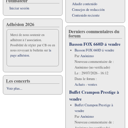
l'utilisateur
Añadir contenido
Iniciar sesión
Consejos de redacción
Contenido reciente
Adhésion 2026
Derniers commentaires du
forum
Merci de nous soutenir en
adhérent à l’association.
Basson FOX 660D á vendre
Possibilité de régler par CB ou en
Basson FOX 660D á vendre
nous revoyant le bulletin sur
la
page adhésion.
Par
Anónimo
Nouveau commentaire de :
Anónimo (no verificado)
Le :
29/07/2026 - 16:12
Dans le forum :
Les concerts
Achats - ventes
Voir plus...
Buffet Crampon Prestige à
vendre
Buffet Crampon Prestige à
vendre
Par
Anónimo
Nouveau commentaire de :
Anónimo (no verificado)