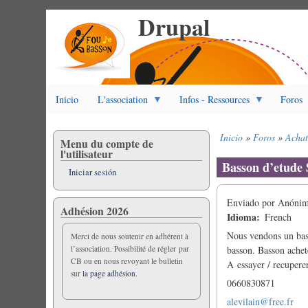
Drupal
Pasar
al
contenido
principal
Inicio
L'association
Infos - Ressources
Foros
Inicio
Foros
Achat
Menu du compte de
Sobrescribir
l'utilisateur
enlaces
Basson d’etude 
Iniciar sesión
de
ayuda
Enviado por
Anónimo
a
Adhésion 2026
Idioma
French
la
navegación
Nous vendons un bass
Merci de nous soutenir en adhérent à
l’association. Possibilité de régler par
basson. Basson achet
CB ou en nous revoyant le bulletin
A essayer / recupere
sur
la page adhésion.
0660830871
alevilain@free.fr