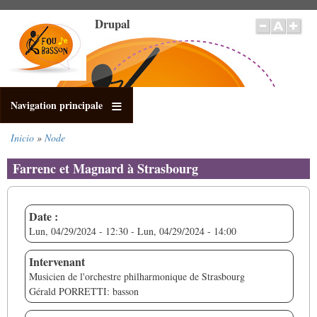
Pasar
Drupal
al
contenido
principal
Navigation principale
Inicio
Node
Sobrescribir
enlaces
Farrenc et Magnard à Strasbourg
de
ayuda
a
Date :
la
Lun, 04/29/2024 - 12:30
-
Lun, 04/29/2024 - 14:00
navegación
Intervenant
Musicien de l'orchestre philharmonique de Strasbourg
Gérald PORRETTI: basson