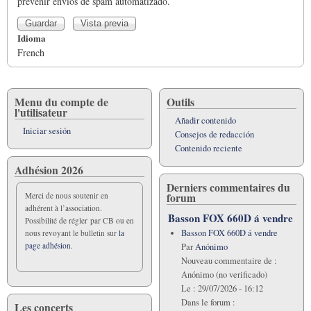
prevenir envíos de spam automatizado.
Idioma
French
Menu du compte de
Outils
l'utilisateur
Añadir contenido
Iniciar sesión
Consejos de redacción
Contenido reciente
Adhésion 2026
Derniers commentaires du
forum
Merci de nous soutenir en
adhérent à l’association.
Basson FOX 660D á vendre
Possibilité de régler par CB ou en
Basson FOX 660D á vendre
nous revoyant le bulletin sur
la
page adhésion.
Par
Anónimo
Nouveau commentaire de :
Anónimo (no verificado)
Le :
29/07/2026 - 16:12
Dans le forum :
Les concerts