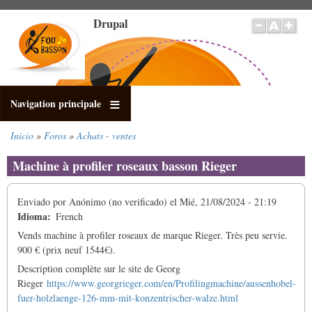
Pasar
Drupal
al
contenido
principal
Navigation principale
Inicio
Foros
Achats - ventes
Sobrescribir
enlaces
Machine à profiler roseaux basson Rieger
de
ayuda
Enviado por
Anónimo (no verificado)
el
Mié, 21/08/2024 - 21:19
a
Idioma
French
la
navegación
Vends machine à profiler roseaux de marque Rieger. Très peu servie.
900 € (prix neuf 1544€).
Description complète sur le site de Georg
Rieger
https://www.georgrieger.com/en/Profilingmachine/aussenhobel-
fuer-holzlaenge-126-mm-mit-konzentrischer-walze.html