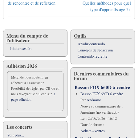
transversales
de rencontre et de réflexion
Quelles méthodes pour quel
de
›
type d'apprentissage ?
Book
para
9ème
journées
Menu du compte de
Outils
l'utilisateur
Añadir contenido
Iniciar sesión
Consejos de redacción
Contenido reciente
Adhésion 2026
Derniers commentaires du
forum
Merci de nous soutenir en
adhérent à l’association.
Basson FOX 660D á vendre
Possibilité de régler par CB ou en
Basson FOX 660D á vendre
nous revoyant le bulletin sur
la
page adhésion.
Par
Anónimo
Nouveau commentaire de :
Anónimo (no verificado)
Le :
29/07/2026 - 16:12
Dans le forum :
Les concerts
Achats - ventes
Voir plus...