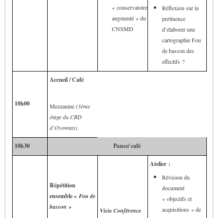
« conservatoire
Réflexion sur la
augmenté » du
pertinence
CNSMD
d’élaborer une
cartographie Fou
de basson des
effectifs ?
Accueil
/ Café
10h00
Mezzanine
(3ème
étage du CRD
d’Oyonnax)
10h30
Pause/ café
Atelier :
Révision du
Répétition
document
ensemble
« Fou de
« objectifs et
basson »
acquisitions » de
Visio Conférence