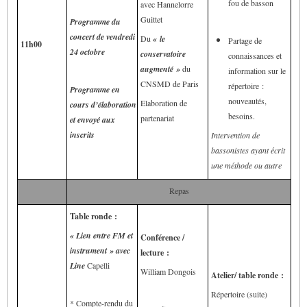
fou de basson
avec Hannelorre
Guittet
Programme du
concert de vendredi
Du
« le
Partage de
11h00
24 octobre
conservatoire
connaissances et
augmenté »
du
information sur le
CNSMD de Paris
répertoire :
Programme en
nouveautés,
Elaboration de
cours d’élaboration
besoins.
partenariat
et envoyé aux
inscrits
Intervention de
bassonistes ayant écrit
une méthode ou autre
Repas
Table ronde :
« Lien entre FM et
Conférence /
instrument » avec
lecture :
Line
Capelli
William Dongois
Atelier/ table ronde :
Répertoire (suite)
* Compte-rendu du