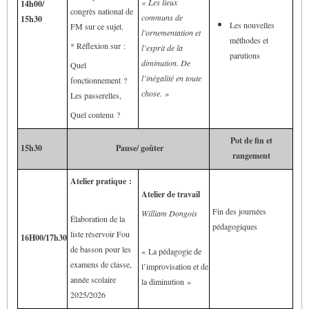
« Les lieux
14h00/
congrès national de
communs de
15h30
Les nouvelles
FM sur ce sujet.
l’ornementation et
méthodes et
* Réflexion sur :
l’esprit de la
parutions
diminution. De
Quel
l’inégalité en toute
fonctionnement ?
chose. »
Les passerelles,
Quel contenu ?
Pot de fin et
15h30
Pause/ goûter
rangement
Atelier pratique :
Atelier de travail
Fin des journées
William Dongois
Élaboration de la
pédagogiques
liste réservoir Fou
16H00/17h30
de basson pour les
« La pédagogie de
examens de classe,
l’improvisation et de
année scolaire
la diminution »
2025/2026