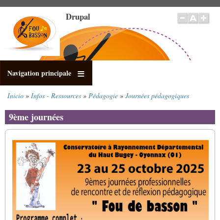
Pasar
Drupal
al
contenido
principal
Navigation principale
Inicio
Infos - Ressources
Pédagogie
Journées pédagogiques
Sobrescribir
enlaces
9ème journées
de
ayuda
a
la
navegación