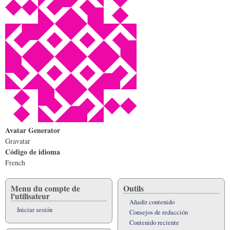
Avatar Generator
Gravatar
Código de idioma
French
Menu du compte de
Outils
l'utilisateur
Añadir contenido
Iniciar sesión
Consejos de redacción
Contenido reciente