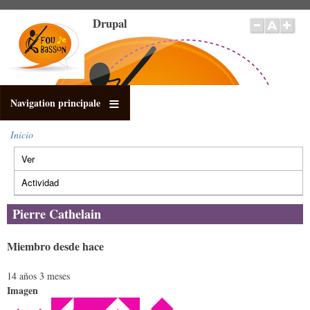
Pasar
Drupal
al
contenido
principal
Navigation principale
Inicio
Sobrescribir
Ver
(solapa
enlaces
Solapas
de
activa)
principales
Actividad
ayuda
a
Pierre Cathelain
la
navegación
Miembro desde hace
14 años 3 meses
Imagen