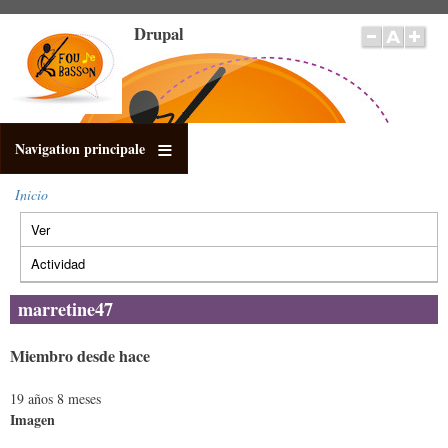
Pasar
Drupal
al
contenido
principal
Navigation principale
Inicio
Sobrescribir
Ver
(solapa
enlaces
Solapas
de
activa)
principales
Actividad
ayuda
a
marretine47
la
navegación
Miembro desde hace
19 años 8 meses
Imagen