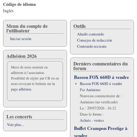
Código de idioma
Inglés
Menu du compte de
Outils
l'utilisateur
Añadir contenido
Iniciar sesión
Consejos de redacción
Contenido reciente
Adhésion 2026
Derniers commentaires du
forum
Merci de nous soutenir en
adhérent à l’association.
Basson FOX 660D á vendre
Possibilité de régler par CB ou en
Basson FOX 660D á vendre
nous revoyant le bulletin sur
la
page adhésion.
Par
Anónimo
Nouveau commentaire de :
Anónimo (no verificado)
Le :
29/07/2026 - 16:12
Dans le forum :
Les concerts
Achats - ventes
Voir plus...
Buffet Crampon Prestige à
vendre