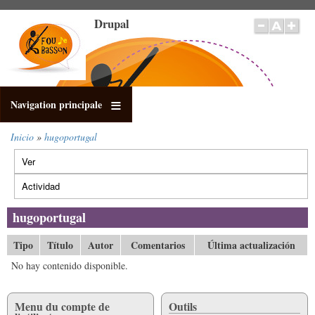
Pasar
Drupal
al
contenido
principal
Navigation principale
Inicio
hugoportugal
Sobrescribir
Ver
enlaces
Solapas
de
principales
Actividad
(solapa
ayuda
activa)
a
hugoportugal
la
navegación
Tipo
Título
Autor
Comentarios
Última actualización
No hay contenido disponible.
Menu du compte de
Outils