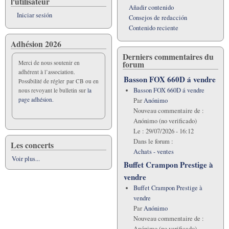
l'utilisateur
Añadir contenido
Iniciar sesión
Consejos de redacción
Contenido reciente
Adhésion 2026
Derniers commentaires du
forum
Merci de nous soutenir en
adhérent à l’association.
Basson FOX 660D á vendre
Possibilité de régler par CB ou en
Basson FOX 660D á vendre
nous revoyant le bulletin sur
la
page adhésion.
Par
Anónimo
Nouveau commentaire de :
Anónimo (no verificado)
Le :
29/07/2026 - 16:12
Dans le forum :
Les concerts
Achats - ventes
Voir plus...
Buffet Crampon Prestige à
vendre
Buffet Crampon Prestige à
vendre
Par
Anónimo
Nouveau commentaire de :
Anónimo (no verificado)