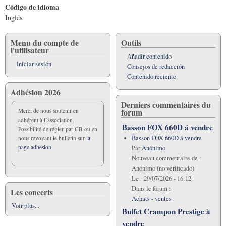
Código de idioma
Inglés
Menu du compte de
Outils
l'utilisateur
Añadir contenido
Iniciar sesión
Consejos de redacción
Contenido reciente
Adhésion 2026
Derniers commentaires du
forum
Merci de nous soutenir en
adhérent à l’association.
Basson FOX 660D á vendre
Possibilité de régler par CB ou en
Basson FOX 660D á vendre
nous revoyant le bulletin sur
la
page adhésion.
Par
Anónimo
Nouveau commentaire de :
Anónimo (no verificado)
Le :
29/07/2026 - 16:12
Dans le forum :
Les concerts
Achats - ventes
Voir plus...
Buffet Crampon Prestige à
vendre