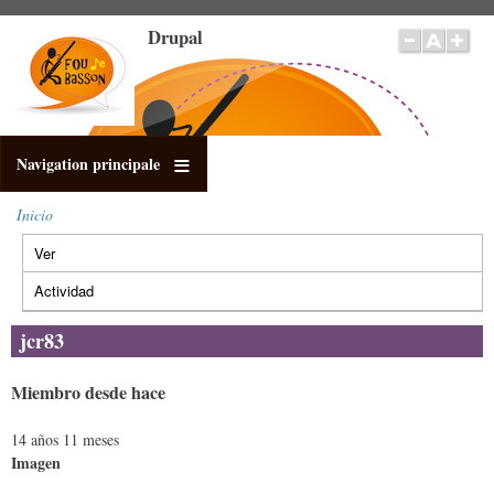
Pasar
Drupal
al
contenido
principal
Navigation principale
Inicio
Sobrescribir
Ver
(solapa
enlaces
Solapas
de
activa)
principales
Actividad
ayuda
a
jcr83
la
navegación
Miembro desde hace
14 años 11 meses
Imagen