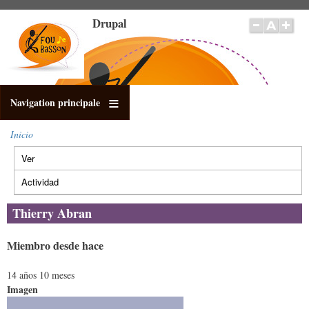
Pasar
Drupal
al
contenido
principal
Navigation principale
Inicio
Sobrescribir
Ver
(solapa
enlaces
Solapas
de
activa)
principales
Actividad
ayuda
a
Thierry Abran
la
navegación
Miembro desde hace
14 años 10 meses
Imagen