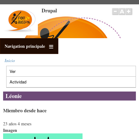
Pasar
Drupal
al
contenido
principal
Navigation principale
Inicio
Sobrescribir
Ver
(solapa
enlaces
Solapas
de
activa)
principales
Actividad
ayuda
a
Léonie
la
navegación
Miembro desde hace
23 años 4 meses
Imagen