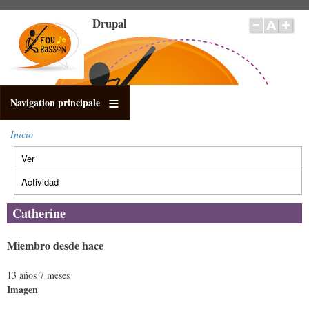
Pasar
Drupal
al
contenido
principal
Navigation principale
Inicio
Sobrescribir
Ver
(solapa
enlaces
Solapas
de
activa)
principales
Actividad
ayuda
a
Catherine
la
navegación
Miembro desde hace
13 años 7 meses
Imagen