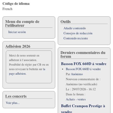
Código de idioma
French
Menu du compte de
Outils
l'utilisateur
Añadir contenido
Iniciar sesión
Consejos de redacción
Contenido reciente
Adhésion 2026
Derniers commentaires du
forum
Merci de nous soutenir en
adhérent à l’association.
Basson FOX 660D á vendre
Possibilité de régler par CB ou en
Basson FOX 660D á vendre
nous revoyant le bulletin sur
la
page adhésion.
Par
Anónimo
Nouveau commentaire de :
Anónimo (no verificado)
Le :
29/07/2026 - 16:12
Dans le forum :
Les concerts
Achats - ventes
Voir plus...
Buffet Crampon Prestige à
vendre