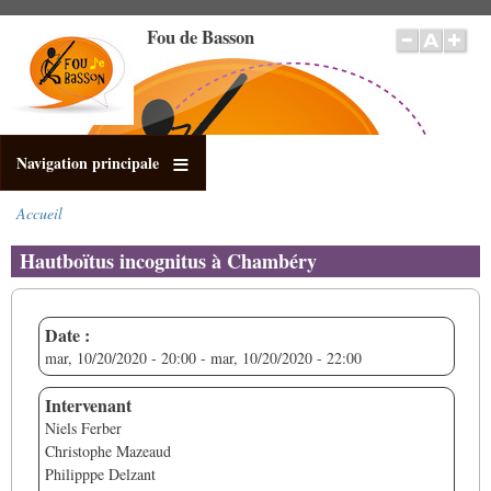
Aller
Fou de Basson
au
contenu
principal
Navigation principale
Accueil
Fil
d'Ariane
Hautboïtus incognitus à Chambéry
Date :
mar, 10/20/2020 - 20:00
-
mar, 10/20/2020 - 22:00
Intervenant
Niels Ferber
Christophe Mazeaud
Philipppe Delzant