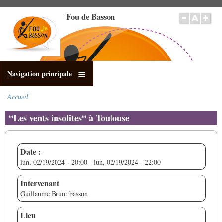
Aller
Fou de Basson
au
contenu
principal
Navigation principale
Accueil
Fil
d'Ariane
“Les vents insolites“ à Toulouse
Date :
lun, 02/19/2024 - 20:00
-
lun, 02/19/2024 - 22:00
Intervenant
Guillaume Brun: basson
Lieu