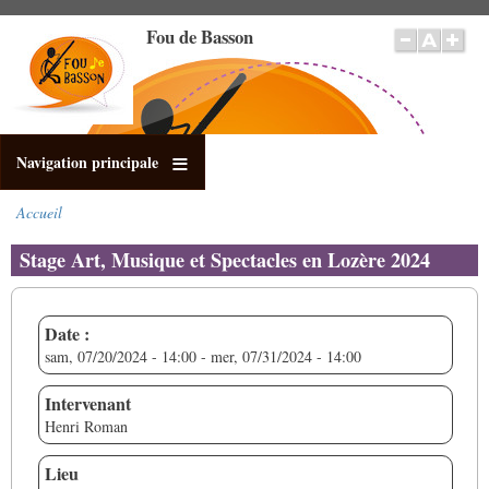
Aller
Fou de Basson
au
contenu
principal
Navigation principale
Accueil
Fil
d'Ariane
Stage Art, Musique et Spectacles en Lozère 2024
Date :
sam, 07/20/2024 - 14:00
-
mer, 07/31/2024 - 14:00
Intervenant
Henri Roman
Lieu