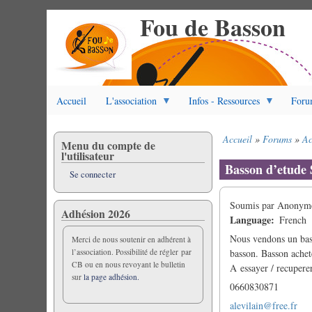
Fou de Basson
Aller
au
contenu
principal
Accueil
L'association
Infos - Ressources
Foru
Accueil
Forums
Ac
Menu du compte de
Fil
l'utilisateur
d'Ariane
Basson d’etude 
Se connecter
Soumis par
Anonyme 
Adhésion 2026
Language
French
Nous vendons un bass
Merci de nous soutenir en adhérent à
l’association. Possibilité de régler par
basson. Basson achet
CB ou en nous revoyant le bulletin
A essayer / recupere
sur
la page adhésion.
0660830871
alevilain@free.fr