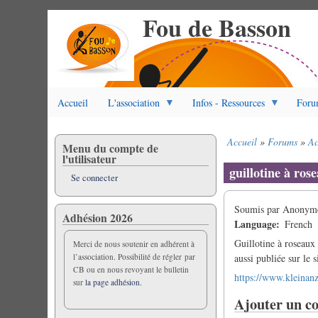
Fou de Basson
Aller
au
contenu
principal
Accueil
L'association
Infos - Ressources
Foru
Accueil
Forums
Ac
Menu du compte de
Fil
l'utilisateur
d'Ariane
guillotine à ros
Se connecter
Soumis par
Anonyme 
Adhésion 2026
Language
French
Guillotine à roseaux
Merci de nous soutenir en adhérent à
l’association. Possibilité de régler par
aussi publiée sur le s
CB ou en nous revoyant le bulletin
https://www.kleinanz
sur
la page adhésion.
Ajouter un c