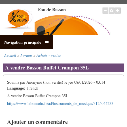
Aller
Fou de Basson
au
contenu
principal
Navigation principale
Accueil
Forums
Achats - ventes
Fil
d'Ariane
A vendre Basson Buffet Crampon 35L
Soumis par
Anonyme (non vérifié)
le
jeu 08/01/2026 - 03:14
Language
French
A vendre Basson Buffet Crampon 35L
https://www.leboncoin.fr/ad/instruments_de_musique/3124044233
Ajouter un commentaire