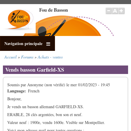
Aller
Fou de Basson
au
contenu
principal
Navigation principale
Accueil
Forums
Achats - ventes
Fil
d'Ariane
Vends basson Garfield-XS
Soumis par
Anonyme (non vérifié)
le
mer 01/02/2023 - 19:45
Language
French
Bonjour,
Je vends un basson allemand GARFIELD-XS.
ERABLE, 28 clés argentées, bon son et neuf.
Valeur neuf : 1900e, vendu 1600e. Visible sur Montpellier.
Voici mon adresse mail pour toutes questions :