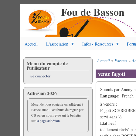
Fou de Basson
Aller
au
contenu
principal
Accueil
L'association
Infos - Ressources
Foru
Accueil
Forums
Ac
Menu du compte de
Fil
l'utilisateur
d'Ariane
vente fagott
Se connecter
Soumis par
Anonyme 
Adhésion 2026
Language
French
à vendre :
Merci de nous soutenir en adhérent à
l’association. Possibilité de régler par
Fagott SCHREIBER S
CB ou en nous revoyant le bulletin
servi 4ans ½
sur
la page adhésion.
Etat neuf
totalement révisé 
visible chez ROS