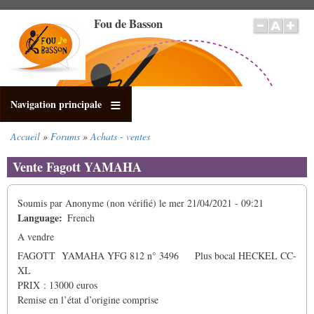
Aller
Fou de Basson
au
contenu
principal
Navigation principale
Accueil
Forums
Achats - ventes
Fil
d'Ariane
Vente Fagott YAMAHA
Soumis par
Anonyme (non vérifié)
le
mer 21/04/2021 - 09:21
Language
French
A vendre
FAGOTT YAMAHA YFG 812 n° 3496 Plus bocal HECKEL CC-
XL
PRIX : 13000 euros
Remise en l’état d’origine comprise