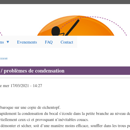
ms
Evenements
FAQ
Contact
sson
/ problèmes de condensation
le
mer 17/03/2021 - 14:27
n baroque sur une copie de eichentopf.
rapidement la condensation du bocal s’écoule dans la petite branche au niveau d
rtiellement ceux-ci et provoquant n’inévitables couacs.
ut démonter et sécher, soit d’une manière moins efficace, souffler dans les trous 