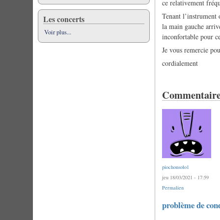
ce relativement fré
Tenant l’instrument 
Les concerts
la main gauche arriv
Voir plus...
inconfortable pour c
Je vous remercie pou
cordialement
Commentaire
piochonsolo1
jeu 18/03/2021 - 17:59
Permalien
problème de con