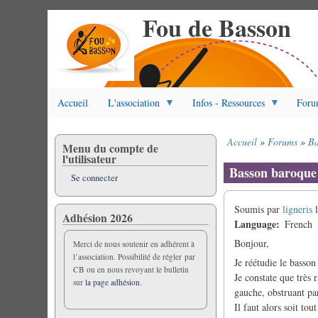
Fou de Basson
Aller
au
contenu
principal
Accueil
L'association
Infos - Ressources
Foru
Accueil
Forums
Ba
Menu du compte de
Fil
l'utilisateur
d'Ariane
Basson baroque 
Se connecter
Soumis par
ligneris
Adhésion 2026
Language
French
Bonjour,
Merci de nous soutenir en adhérent à
l’association. Possibilité de régler par
Je réétudie le basso
CB ou en nous revoyant le bulletin
Je constate que très 
sur
la page adhésion.
gauche, obstruant pa
Il faut alors soit to