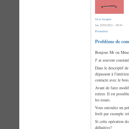
Gras Jacques
lun 22/03/2021 - 09:54
Permalien
Problème de con
Bonjour Mr ou Mme 
J' ai souvent constat
Dans le descriptif d
dépassent à l'intérieu
contacte avec le boi
Avant de faire modif
retirer. Il est possi
les essais.
Vous enroulez un pe
forêt par exemple )et 
Si cette opération d
définitive?