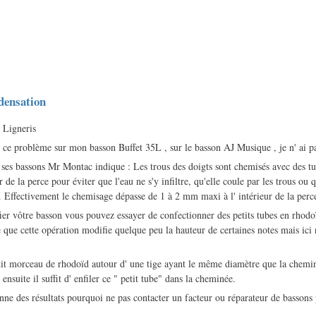
densation
Ligneris
é ce problème sur mon basson Buffet 35L , sur le basson AJ Musique , je n' ai pa
e ses bassons Mr Montac indique : Les trous des doigts sont chemisés avec des tu
r de la perce pour éviter que l'eau ne s'y infiltre, qu'elle coule par les trous ou 
s. Effectivement le chemisage dépasse de 1 à 2 mm maxi à l' intérieur de la perc
ier vôtre basson vous pouvez essayer de confectionner des petits tubes en rhod
ble que cette opération modifie quelque peu la hauteur de certaines notes mais i
tit morceau de rhodoïd autour d' une tige ayant le même diamètre que la chem
ensuite il suffit d' enfiler ce " petit tube" dans la cheminée.
onne des résultats pourquoi ne pas contacter un facteur ou réparateur de bassons