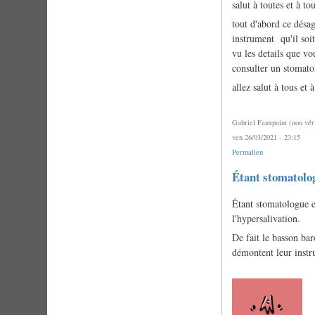
salut à toutes et à tou
tout d'abord ce désa
instrument qu'il soi
vu les details que vo
consulter un stomatol
allez salut à tous 
Gabriel Fauxpoint (non véri
ven 26/03/2021 - 23:15
Permalien
En
Étant stomatolo
réponse
à
Étant stomatologue et
problème
de
l'hypersalivation.
condensation
par
De fait le basson bar
piochonsolo1
démontent leur instr