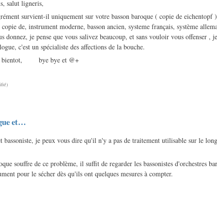
s, salut ligneris,
grément survient-il uniquement sur votre basson baroque ( copie de eichentopf )
t copie de, instrument moderne, basson ancien, systeme français, système alle
us donnez, je pense que vous salivez beaucoup, et sans vouloir vous offenser , j
ogue, c'est un spécialiste des affections de la bouche.
et à bientot, bye bye et @+
fié)
gue et…
 bassoniste, je peux vous dire qu'il n'y a pas de traitement utilisable sur le lon
oque souffre de ce problème, il suffit de regarder les bassonistes d'orchestres ba
ument pour le sécher dès qu'ils ont quelques mesures à compter.