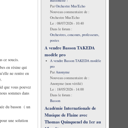
Bassoniste !
Par
Orchestre Mus'Echo
Nouveau commentaire de :
Orchestre Mus'Echo
Le :
08/07/2026 - 10:40
Dans le forum :
Orchestres, concours, professeurs,
postes
A vendre Basson TAKEDA
modèle pro
s ce soucis.
A vendre Basson TAKEDA modèle
pro
bes en résine qui
Par
Anonyme
qu'elle ne rentre en
Nouveau commentaire de :
e.
Anonyme (non vérifié)
oïd que vous pouvez
Le :
18/05/2026 - 14:00
ci nous sommes dans
Dans le forum :
Basson
inée du basson ( un
Académie Internationale de
Musique de Flaine avec
 pour une solution
Thomas Quinquenel du 1er au