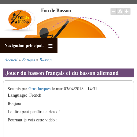
Aller
Fou de Basson
au
contenu
principal
Navigation principale
Accueil
Forums
Basson
Fil
d'Ariane
Jouer du basson français et du basson allemand
Soumis par
Gras Jacques
le
mar 03/04/2018 - 14:31
Language
French
Bonjour
Le titre peut paraître curieux !
Pourtant je vois cette vidéo :