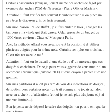
Certains bassonistes (français) jouent même des anches de fagot par
exemple des anches POM de Neurenter (Pierre Olivier Martens).
Attention il faut vérifier très souvent l' embouchure : si on pince un
peu trop le diapason grimpe furieusement.
Sur mon basson 35L de Buffet , j' ai fais huiler le bois , changer les
tampons et la virole qui était cassée. Cela représente un budget de
1500 €uros environ , Chez AJ Musique à Paris.
Avec la méthode Allard vous avez souvent la possibilité d' utiliser
plusieurs doigtés pour la même note. Certains sont plus ou mois haut .
C 'est très net avec le mi 3 ;
Attention il faut sur le travail d' une étude ou d' un morceau que ces
doigtés s' enchaînent. Donc je peux vous suggérer de vous munir d' un
accordeur chromatique (environ 30 €) et d'un crayon à papier et d' une
gomme.
Sur mes partitions il n' est pas rare de voir des indications de doigtés ,
de soutien pour certaines notes (un trait comme si je jouais au talon
avec un archet) , d 'altérations (et oui je ne suis plus très jeune et j' ai
une vue limitée...).
Bon je pense avoir dépassé le cadre des doigtés , on pourra en reparler
sur le forum.