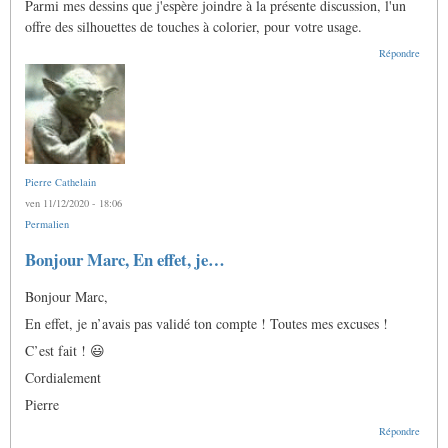
Parmi mes dessins que j'espère joindre à la présente discussion, l'un
offre des silhouettes de touches à colorier, pour votre usage.
Répondre
Pierre Cathelain
ven 11/12/2020 - 18:06
Permalien
En
Bonjour Marc, En effet, je…
réponse
à
Bonjour Marc,
Ô
Pierre,
En effet, je n’avais pas validé ton compte ! Toutes mes excuses !
j'aimerais
bien
C’est fait ! 😃
me…
par
Cordialement
Anonyme
(non
Pierre
vérifié)
Répondre