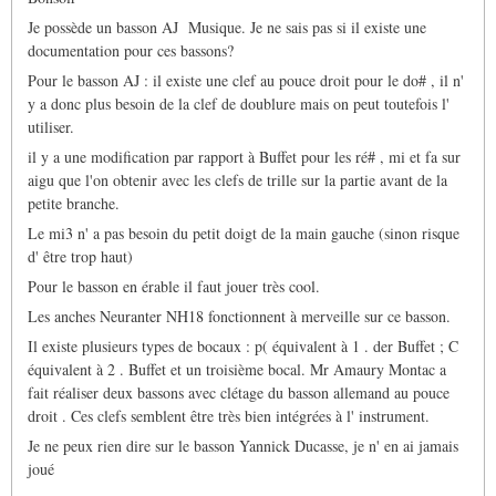
sait-
Je possède un basson AJ Musique. Je ne sais pas si il existe une
il
si
documentation pour ces bassons?
de…
Pour le basson AJ : il existe une clef au pouce droit pour le do# , il n'
par
Marc
y a donc plus besoin de la clef de doublure mais on peut toutefois l'
Duvernois
utiliser.
il y a une modification par rapport à Buffet pour les ré# , mi et fa sur
aigu que l'on obtenir avec les clefs de trille sur la partie avant de la
petite branche.
Le mi3 n' a pas besoin du petit doigt de la main gauche (sinon risque
d' être trop haut)
Pour le basson en érable il faut jouer très cool.
Les anches Neuranter NH18 fonctionnent à merveille sur ce basson.
Il existe plusieurs types de bocaux : p( équivalent à 1 . der Buffet ; C
équivalent à 2 . Buffet et un troisième bocal. Mr Amaury Montac a
fait réaliser deux bassons avec clétage du basson allemand au pouce
droit . Ces clefs semblent être très bien intégrées à l' instrument.
Je ne peux rien dire sur le basson Yannick Ducasse, je n' en ai jamais
joué