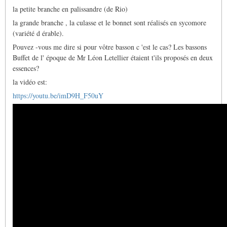
la petite branche en palissandre (de Rio)
la grande branche , la culasse et le bonnet sont réalisés en sycomore
(variété d érable).
Pouvez -vous me dire si pour vôtre basson c 'est le cas? Les bassons
Buffet de l' époque de Mr Léon Letellier étaient t'ils proposés en deux
essences?
la vidéo est:
https://youtu.be/imD9H_F50uY