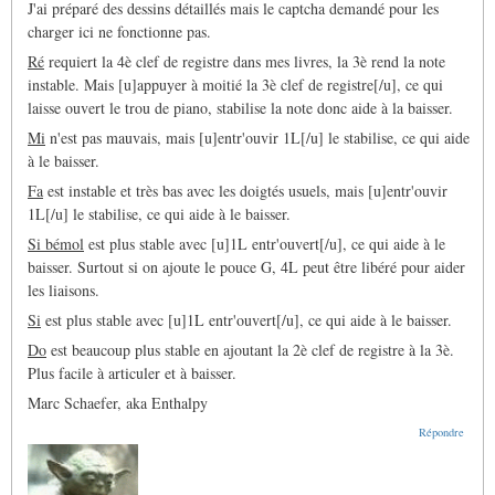
J'ai préparé des dessins détaillés mais le captcha demandé pour les
charger ici ne fonctionne pas.
Ré
requiert la 4è clef de registre dans mes livres, la 3è rend la note
instable. Mais [u]appuyer à moitié la 3è clef de registre[/u], ce qui
laisse ouvert le trou de piano, stabilise la note donc aide à la baisser.
Mi
n'est pas mauvais, mais [u]entr'ouvir 1L[/u] le stabilise, ce qui aide
à le baisser.
Fa
est instable et très bas avec les doigtés usuels, mais [u]entr'ouvir
1L[/u] le stabilise, ce qui aide à le baisser.
Si bémol
est plus stable avec [u]1L entr'ouvert[/u], ce qui aide à le
baisser. Surtout si on ajoute le pouce G, 4L peut être libéré pour aider
les liaisons.
Si
est plus stable avec [u]1L entr'ouvert[/u], ce qui aide à le baisser.
Do
est beaucoup plus stable en ajoutant la 2è clef de registre à la 3è.
Plus facile à articuler et à baisser.
Marc Schaefer, aka Enthalpy
Répondre