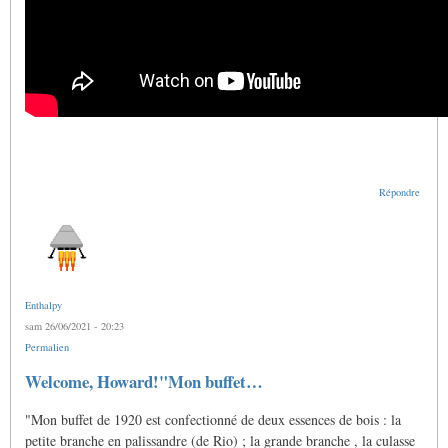
Répondre
Enthalpy
sam 26/06/2021 - 20:23
Permalien
En
Welcome, Howard!"Mon buffet…
réponse
à
"Mon buffet de 1920 est confectionné de deux essences de bois : la
Doigtés
pour
petite branche en palissandre (de Rio) ; la grande branche , la culasse