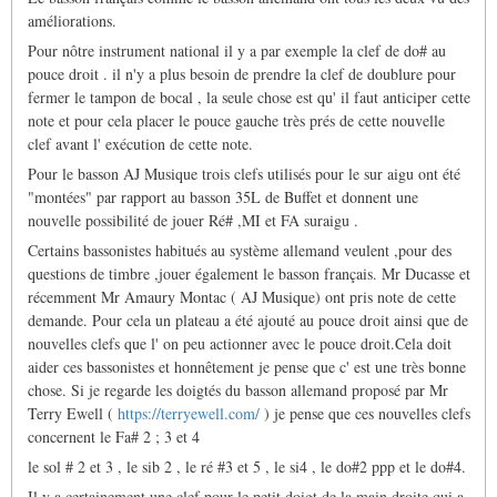
améliorations.
Pour nôtre instrument national il y a par exemple la clef de do# au
pouce droit . il n'y a plus besoin de prendre la clef de doublure pour
fermer le tampon de bocal , la seule chose est qu' il faut anticiper cette
note et pour cela placer le pouce gauche très prés de cette nouvelle
clef avant l' exécution de cette note.
Pour le basson AJ Musique trois clefs utilisés pour le sur aigu ont été
"montées" par rapport au basson 35L de Buffet et donnent une
nouvelle possibilité de jouer Ré# ,MI et FA suraigu .
Certains bassonistes habitués au système allemand veulent ,pour des
questions de timbre ,jouer également le basson français. Mr Ducasse et
récemment Mr Amaury Montac ( AJ Musique) ont pris note de cette
demande. Pour cela un plateau a été ajouté au pouce droit ainsi que de
nouvelles clefs que l' on peu actionner avec le pouce droit.Cela doit
aider ces bassonistes et honnêtement je pense que c' est une très bonne
chose. Si je regarde les doigtés du basson allemand proposé par Mr
Terry Ewell (
https://terryewell.com/
) je pense que ces nouvelles clefs
concernent le Fa# 2 ; 3 et 4
le sol # 2 et 3 , le sib 2 , le ré #3 et 5 , le si4 , le do#2 ppp et le do#4.
Il y a certainement une clef pour le petit doigt de la main droite qui a