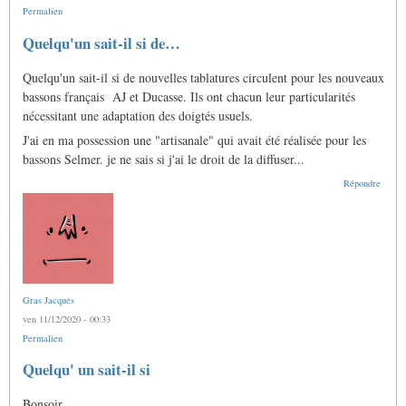
Permalien
Quelqu'un sait-il si de…
Quelqu'un sait-il si de nouvelles tablatures circulent pour les nouveaux
bassons français AJ et Ducasse. Ils ont chacun leur particularités
nécessitant une adaptation des doigtés usuels.
J'ai en ma possession une "artisanale" qui avait été réalisée pour les
bassons Selmer. je ne sais si j'ai le droit de la diffuser...
Répondre
Gras Jacques
ven 11/12/2020 - 00:33
Permalien
En
Quelqu' un sait-il si
réponse
à
Bonsoir
Quelqu'un