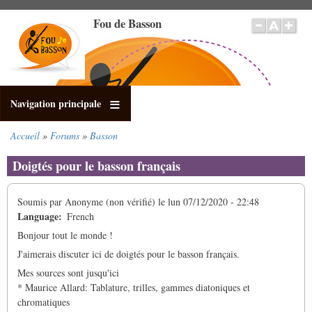
Aller
Fou de Basson
au
contenu
principal
Navigation principale
Accueil
Forums
Basson
Fil
d'Ariane
Doigtés pour le basson français
Soumis par
Anonyme (non vérifié)
le
lun 07/12/2020 - 22:48
Language
French
Bonjour tout le monde !
J'aimerais discuter ici de doigtés pour le basson français.
Mes sources sont jusqu'ici
* Maurice Allard: Tablature, trilles, gammes diatoniques et
chromatiques