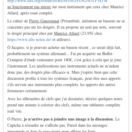
http://www.idrs.org/resources/BSNFING/FINGNOTF.HTM
ne fonctionnent pas mieux
sur mon instrument que ceux chez Maurice
Allard, après essai complet.
Le cahier de
Pierre Ganzoinnat
(Préambule, initiation au basson) ne se
concentre pas sur les doigtés. Il en propose un seul par note, souvent
le doigté principal chez par
Maurice Allard
(23,95€ chez
https://www.alle-noten.de/
et ailleurs).
Ô Jacques, si je pouvais acheter un basson récent , ce serait déjà fait,
probablement un système allemand... J'ai pu acquérir un Buffet-
Crampon d'étude centenaire pour 180€, c'est grâce à cela que je joue
l'instrument. Les améliorations aux instruments actuels ne m'aident
donc pas, des doigtés plus efficaces si. Mais j'espère bien que cette
discussion profite à tous les systèmes français, peut-être mes apports
s'ils servent aux instruments plus complets, les apports des autres
forumeurs certainement.
Avec les silhouettes de clefs que j'ai dessinées, décrire quelques notes
prend une minute à colorier des clefs, même une tablature complète
irait vite.
je n'arrive pas à joindre une image à la discussion
Ô Pierre,
. Le
Captcha à résoudre ne s'affiche pas. Pareil dans les messages
personnels et dans le sous-menu pour affiner les liens.