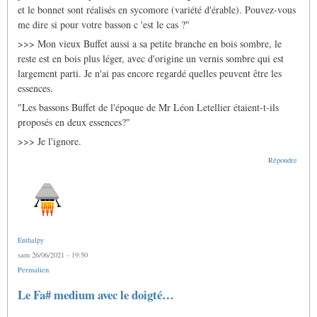
le
et le bonnet sont réalisés en sycomore (variété d'érable). Pouvez-vous
basson
français
me dire si pour votre basson c 'est le cas ?"
par
>>> Mon vieux Buffet aussi a sa petite branche en bois sombre, le
Gras
Jacques
reste est en bois plus léger, avec d'origine un vernis sombre qui est
largement parti. Je n'ai pas encore regardé quelles peuvent être les
essences.
"Les bassons Buffet de l'époque de Mr Léon Letellier étaient-t-ils
proposés en deux essences?"
>>> Je l'ignore.
Répondre
Enthalpy
sam 26/06/2021 - 19:50
Permalien
Le Fa# medium avec le doigté…