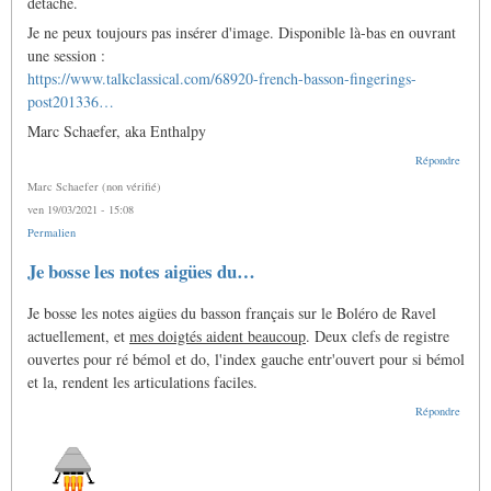
détaché.
Je ne peux toujours pas insérer d'image. Disponible là-bas en ouvrant
une session :
https://www.talkclassical.com/68920-french-basson-fingerings-
post201336…
Marc Schaefer, aka Enthalpy
Répondre
Marc Schaefer (non vérifié)
ven 19/03/2021 - 15:08
Permalien
Je bosse les notes aigües du…
Je bosse les notes aigües du basson français sur le Boléro de Ravel
actuellement, et
mes doigtés aident beaucoup
. Deux clefs de registre
ouvertes pour ré bémol et do, l'index gauche entr'ouvert pour si bémol
et la, rendent les articulations faciles.
Répondre