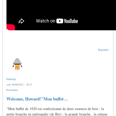
Répondre
Enthalpy
sam 26/06/2021 - 20:23
Permalien
En
Welcome, Howard!"Mon buffet…
réponse
à
"Mon buffet de 1920 est confectionné de deux essences de bois : la
Doigtés
pour
petite branche en palissandre (de Rio) ; la grande branche , la culasse