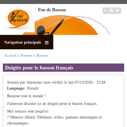
Aller
Fou de Basson
au
contenu
principal
Navigation principale
Accueil
Forums
Basson
Fil
d'Ariane
Doigtés pour le basson français
Soumis par
Anonyme (non vérifié)
le
lun 07/12/2020 - 22:48
Language
French
Bonjour tout le monde !
J'aimerais discuter ici de doigtés pour le basson français.
Mes sources sont jusqu'ici
* Maurice Allard: Tablature, trilles, gammes diatoniques et
chromatiques