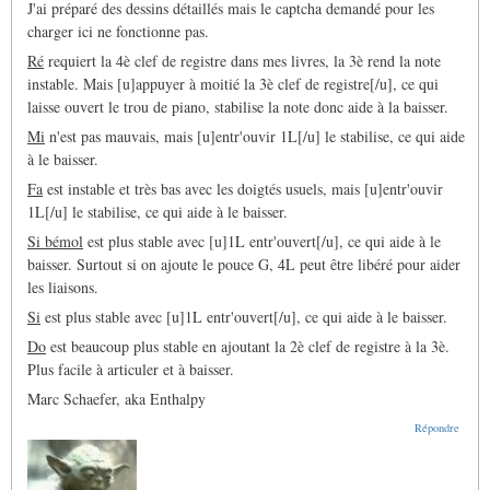
J'ai préparé des dessins détaillés mais le captcha demandé pour les
charger ici ne fonctionne pas.
Ré
requiert la 4è clef de registre dans mes livres, la 3è rend la note
instable. Mais [u]appuyer à moitié la 3è clef de registre[/u], ce qui
laisse ouvert le trou de piano, stabilise la note donc aide à la baisser.
Mi
n'est pas mauvais, mais [u]entr'ouvir 1L[/u] le stabilise, ce qui aide
à le baisser.
Fa
est instable et très bas avec les doigtés usuels, mais [u]entr'ouvir
1L[/u] le stabilise, ce qui aide à le baisser.
Si bémol
est plus stable avec [u]1L entr'ouvert[/u], ce qui aide à le
baisser. Surtout si on ajoute le pouce G, 4L peut être libéré pour aider
les liaisons.
Si
est plus stable avec [u]1L entr'ouvert[/u], ce qui aide à le baisser.
Do
est beaucoup plus stable en ajoutant la 2è clef de registre à la 3è.
Plus facile à articuler et à baisser.
Marc Schaefer, aka Enthalpy
Répondre