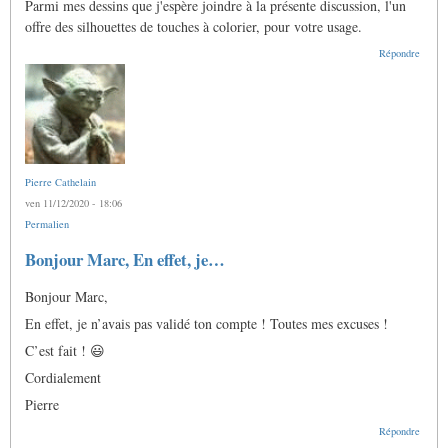
Parmi mes dessins que j'espère joindre à la présente discussion, l'un
offre des silhouettes de touches à colorier, pour votre usage.
Répondre
Pierre Cathelain
ven 11/12/2020 - 18:06
Permalien
En
Bonjour Marc, En effet, je…
réponse
à
Bonjour Marc,
Ô
Pierre,
En effet, je n’avais pas validé ton compte ! Toutes mes excuses !
j'aimerais
bien
C’est fait ! 😃
me…
par
Cordialement
Anonyme
(non
Pierre
vérifié)
Répondre