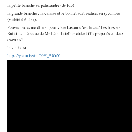
la petite branche en palissandre (de Rio)
la grande branche , la culasse et le bonnet sont réalisés en sycomore
(variété d érable).
Pouvez -vous me dire si pour vôtre basson c 'est le cas? Les bassons
Buffet de l' époque de Mr Léon Letellier étaient t'ils proposés en deux
essences?
la vidéo est:
https://youtu.be/imD9H_F50uY