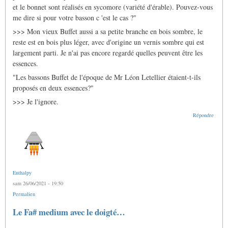
le
et le bonnet sont réalisés en sycomore (variété d'érable). Pouvez-vous
basson
français
me dire si pour votre basson c 'est le cas ?"
par
>>> Mon vieux Buffet aussi a sa petite branche en bois sombre, le
Gras
Jacques
reste est en bois plus léger, avec d'origine un vernis sombre qui est
largement parti. Je n'ai pas encore regardé quelles peuvent être les
essences.
"Les bassons Buffet de l'époque de Mr Léon Letellier étaient-t-ils
proposés en deux essences?"
>>> Je l'ignore.
Répondre
Enthalpy
sam 26/06/2021 - 19:50
Permalien
Le Fa# medium avec le doigté…