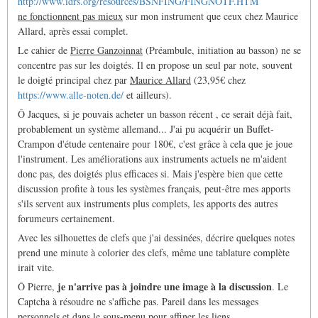
http://www.idrs.org/resources/BSNFING/FINGNOTF.HTM
ne fonctionnent pas mieux
sur mon instrument que ceux chez Maurice
Allard, après essai complet.
Le cahier de
Pierre Ganzoinnat
(Préambule, initiation au basson) ne se
concentre pas sur les doigtés. Il en propose un seul par note, souvent
le doigté principal chez par
Maurice Allard
(23,95€ chez
https://www.alle-noten.de/
et ailleurs).
Ô Jacques, si je pouvais acheter un basson récent , ce serait déjà fait,
probablement un système allemand... J'ai pu acquérir un Buffet-
Crampon d'étude centenaire pour 180€, c'est grâce à cela que je joue
l'instrument. Les améliorations aux instruments actuels ne m'aident
donc pas, des doigtés plus efficaces si. Mais j'espère bien que cette
discussion profite à tous les systèmes français, peut-être mes apports
s'ils servent aux instruments plus complets, les apports des autres
forumeurs certainement.
Avec les silhouettes de clefs que j'ai dessinées, décrire quelques notes
prend une minute à colorier des clefs, même une tablature complète
irait vite.
je n'arrive pas à joindre une image à la discussion
Ô Pierre,
. Le
Captcha à résoudre ne s'affiche pas. Pareil dans les messages
personnels et dans le sous-menu pour affiner les liens.