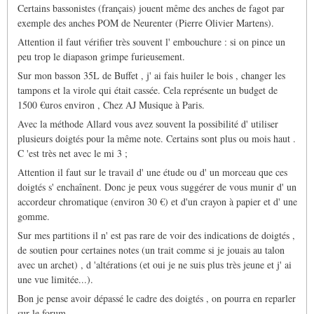
Certains bassonistes (français) jouent même des anches de fagot par
exemple des anches POM de Neurenter (Pierre Olivier Martens).
Attention il faut vérifier très souvent l' embouchure : si on pince un
peu trop le diapason grimpe furieusement.
Sur mon basson 35L de Buffet , j' ai fais huiler le bois , changer les
tampons et la virole qui était cassée. Cela représente un budget de
1500 €uros environ , Chez AJ Musique à Paris.
Avec la méthode Allard vous avez souvent la possibilité d' utiliser
plusieurs doigtés pour la même note. Certains sont plus ou mois haut .
C 'est très net avec le mi 3 ;
Attention il faut sur le travail d' une étude ou d' un morceau que ces
doigtés s' enchaînent. Donc je peux vous suggérer de vous munir d' un
accordeur chromatique (environ 30 €) et d'un crayon à papier et d' une
gomme.
Sur mes partitions il n' est pas rare de voir des indications de doigtés ,
de soutien pour certaines notes (un trait comme si je jouais au talon
avec un archet) , d 'altérations (et oui je ne suis plus très jeune et j' ai
une vue limitée...).
Bon je pense avoir dépassé le cadre des doigtés , on pourra en reparler
sur le forum.