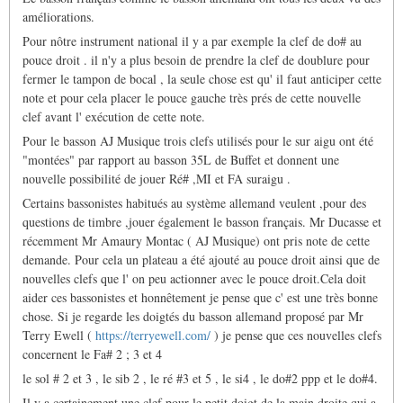
améliorations.
Pour nôtre instrument national il y a par exemple la clef de do# au
pouce droit . il n'y a plus besoin de prendre la clef de doublure pour
fermer le tampon de bocal , la seule chose est qu' il faut anticiper cette
note et pour cela placer le pouce gauche très prés de cette nouvelle
clef avant l' exécution de cette note.
Pour le basson AJ Musique trois clefs utilisés pour le sur aigu ont été
"montées" par rapport au basson 35L de Buffet et donnent une
nouvelle possibilité de jouer Ré# ,MI et FA suraigu .
Certains bassonistes habitués au système allemand veulent ,pour des
questions de timbre ,jouer également le basson français. Mr Ducasse et
récemment Mr Amaury Montac ( AJ Musique) ont pris note de cette
demande. Pour cela un plateau a été ajouté au pouce droit ainsi que de
nouvelles clefs que l' on peu actionner avec le pouce droit.Cela doit
aider ces bassonistes et honnêtement je pense que c' est une très bonne
chose. Si je regarde les doigtés du basson allemand proposé par Mr
Terry Ewell (
https://terryewell.com/
) je pense que ces nouvelles clefs
concernent le Fa# 2 ; 3 et 4
le sol # 2 et 3 , le sib 2 , le ré #3 et 5 , le si4 , le do#2 ppp et le do#4.
Il y a certainement une clef pour le petit doigt de la main droite qui a