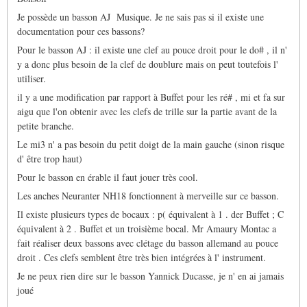
sait-
Je possède un basson AJ Musique. Je ne sais pas si il existe une
il
si
documentation pour ces bassons?
de…
Pour le basson AJ : il existe une clef au pouce droit pour le do# , il n'
par
Marc
y a donc plus besoin de la clef de doublure mais on peut toutefois l'
Duvernois
utiliser.
il y a une modification par rapport à Buffet pour les ré# , mi et fa sur
aigu que l'on obtenir avec les clefs de trille sur la partie avant de la
petite branche.
Le mi3 n' a pas besoin du petit doigt de la main gauche (sinon risque
d' être trop haut)
Pour le basson en érable il faut jouer très cool.
Les anches Neuranter NH18 fonctionnent à merveille sur ce basson.
Il existe plusieurs types de bocaux : p( équivalent à 1 . der Buffet ; C
équivalent à 2 . Buffet et un troisième bocal. Mr Amaury Montac a
fait réaliser deux bassons avec clétage du basson allemand au pouce
droit . Ces clefs semblent être très bien intégrées à l' instrument.
Je ne peux rien dire sur le basson Yannick Ducasse, je n' en ai jamais
joué