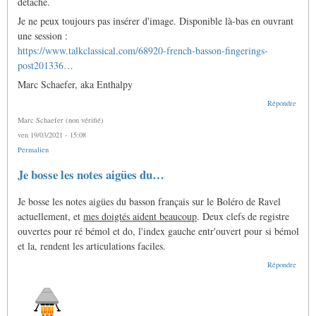
détaché.
Je ne peux toujours pas insérer d'image. Disponible là-bas en ouvrant
une session :
https://www.talkclassical.com/68920-french-basson-fingerings-
post201336…
Marc Schaefer, aka Enthalpy
Répondre
Marc Schaefer (non vérifié)
ven 19/03/2021 - 15:08
Permalien
Je bosse les notes aigües du…
Je bosse les notes aigües du basson français sur le Boléro de Ravel
actuellement, et
mes doigtés aident beaucoup
. Deux clefs de registre
ouvertes pour ré bémol et do, l'index gauche entr'ouvert pour si bémol
et la, rendent les articulations faciles.
Répondre