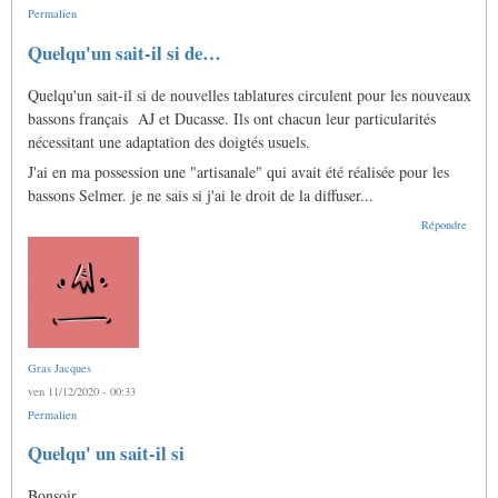
Permalien
Quelqu'un sait-il si de…
Quelqu'un sait-il si de nouvelles tablatures circulent pour les nouveaux
bassons français AJ et Ducasse. Ils ont chacun leur particularités
nécessitant une adaptation des doigtés usuels.
J'ai en ma possession une "artisanale" qui avait été réalisée pour les
bassons Selmer. je ne sais si j'ai le droit de la diffuser...
Répondre
Gras Jacques
ven 11/12/2020 - 00:33
Permalien
En
Quelqu' un sait-il si
réponse
à
Bonsoir
Quelqu'un