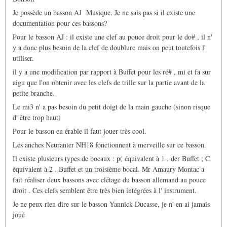
sait-
Je possède un basson AJ Musique. Je ne sais pas si il existe une
il
si
documentation pour ces bassons?
de…
Pour le basson AJ : il existe une clef au pouce droit pour le do# , il n'
par
Marc
y a donc plus besoin de la clef de doublure mais on peut toutefois l'
Duvernois
utiliser.
il y a une modification par rapport à Buffet pour les ré# , mi et fa sur
aigu que l'on obtenir avec les clefs de trille sur la partie avant de la
petite branche.
Le mi3 n' a pas besoin du petit doigt de la main gauche (sinon risque
d' être trop haut)
Pour le basson en érable il faut jouer très cool.
Les anches Neuranter NH18 fonctionnent à merveille sur ce basson.
Il existe plusieurs types de bocaux : p( équivalent à 1 . der Buffet ; C
équivalent à 2 . Buffet et un troisième bocal. Mr Amaury Montac a
fait réaliser deux bassons avec clétage du basson allemand au pouce
droit . Ces clefs semblent être très bien intégrées à l' instrument.
Je ne peux rien dire sur le basson Yannick Ducasse, je n' en ai jamais
joué