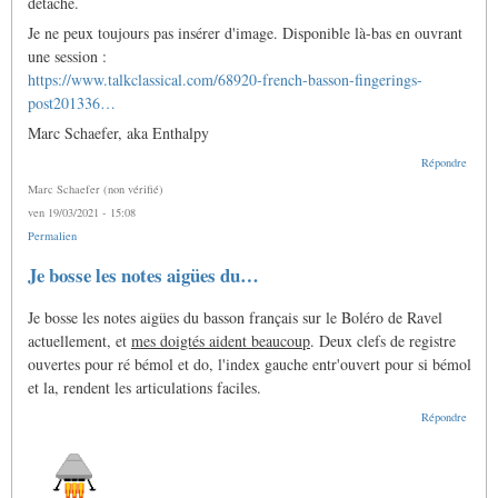
détaché.
Je ne peux toujours pas insérer d'image. Disponible là-bas en ouvrant
une session :
https://www.talkclassical.com/68920-french-basson-fingerings-
post201336…
Marc Schaefer, aka Enthalpy
Répondre
Marc Schaefer (non vérifié)
ven 19/03/2021 - 15:08
Permalien
Je bosse les notes aigües du…
Je bosse les notes aigües du basson français sur le Boléro de Ravel
actuellement, et
mes doigtés aident beaucoup
. Deux clefs de registre
ouvertes pour ré bémol et do, l'index gauche entr'ouvert pour si bémol
et la, rendent les articulations faciles.
Répondre