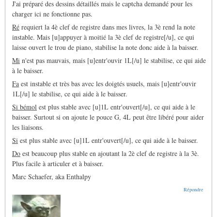
J'ai préparé des dessins détaillés mais le captcha demandé pour les
charger ici ne fonctionne pas.
Ré
requiert la 4è clef de registre dans mes livres, la 3è rend la note
instable. Mais [u]appuyer à moitié la 3è clef de registre[/u], ce qui
laisse ouvert le trou de piano, stabilise la note donc aide à la baisser.
Mi
n'est pas mauvais, mais [u]entr'ouvir 1L[/u] le stabilise, ce qui aide
à le baisser.
Fa
est instable et très bas avec les doigtés usuels, mais [u]entr'ouvir
1L[/u] le stabilise, ce qui aide à le baisser.
Si bémol
est plus stable avec [u]1L entr'ouvert[/u], ce qui aide à le
baisser. Surtout si on ajoute le pouce G, 4L peut être libéré pour aider
les liaisons.
Si
est plus stable avec [u]1L entr'ouvert[/u], ce qui aide à le baisser.
Do
est beaucoup plus stable en ajoutant la 2è clef de registre à la 3è.
Plus facile à articuler et à baisser.
Marc Schaefer, aka Enthalpy
Répondre