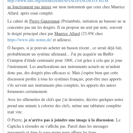
http://www.idrs.org/resources/BSNFING/FINGNOTF.HTM
ne fonctionnent pas mieux
sur mon instrument que ceux chez Maurice
Allard, après essai complet.
Le cahier de
Pierre Ganzoinnat
(Préambule, initiation au basson) ne se
concentre pas sur les doigtés. Il en propose un seul par note, souvent
le doigté principal chez par
Maurice Allard
(23,95€ chez
https://www.alle-noten.de/
et ailleurs).
Ô Jacques, si je pouvais acheter un basson récent , ce serait déjà fait,
probablement un système allemand... J'ai pu acquérir un Buffet-
Crampon d'étude centenaire pour 180€, c'est grâce à cela que je joue
l'instrument. Les améliorations aux instruments actuels ne m'aident
donc pas, des doigtés plus efficaces si. Mais j'espère bien que cette
discussion profite à tous les systèmes français, peut-être mes apports
s'ils servent aux instruments plus complets, les apports des autres
forumeurs certainement.
Avec les silhouettes de clefs que j'ai dessinées, décrire quelques notes
prend une minute à colorier des clefs, même une tablature complète
irait vite.
je n'arrive pas à joindre une image à la discussion
Ô Pierre,
. Le
Captcha à résoudre ne s'affiche pas. Pareil dans les messages
personnels et dans le sous-menu pour affiner les liens.