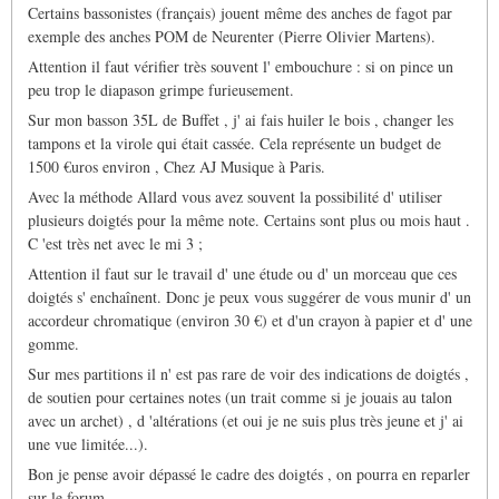
Certains bassonistes (français) jouent même des anches de fagot par
exemple des anches POM de Neurenter (Pierre Olivier Martens).
Attention il faut vérifier très souvent l' embouchure : si on pince un
peu trop le diapason grimpe furieusement.
Sur mon basson 35L de Buffet , j' ai fais huiler le bois , changer les
tampons et la virole qui était cassée. Cela représente un budget de
1500 €uros environ , Chez AJ Musique à Paris.
Avec la méthode Allard vous avez souvent la possibilité d' utiliser
plusieurs doigtés pour la même note. Certains sont plus ou mois haut .
C 'est très net avec le mi 3 ;
Attention il faut sur le travail d' une étude ou d' un morceau que ces
doigtés s' enchaînent. Donc je peux vous suggérer de vous munir d' un
accordeur chromatique (environ 30 €) et d'un crayon à papier et d' une
gomme.
Sur mes partitions il n' est pas rare de voir des indications de doigtés ,
de soutien pour certaines notes (un trait comme si je jouais au talon
avec un archet) , d 'altérations (et oui je ne suis plus très jeune et j' ai
une vue limitée...).
Bon je pense avoir dépassé le cadre des doigtés , on pourra en reparler
sur le forum.