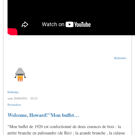
Répondre
Enthalpy
sam 26/06/2021 - 20:23
Permalien
En
Welcome, Howard!"Mon buffet…
réponse
à
"Mon buffet de 1920 est confectionné de deux essences de bois : la
Doigtés
pour
petite branche en palissandre (de Rio) ; la grande branche , la culasse