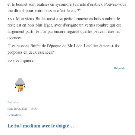
le
et le bonnet sont réalisés en sycomore (variété d'érable). Pouvez-vous
basson
français
me dire si pour votre basson c 'est le cas ?"
par
>>> Mon vieux Buffet aussi a sa petite branche en bois sombre, le
Gras
Jacques
reste est en bois plus léger, avec d'origine un vernis sombre qui est
largement parti. Je n'ai pas encore regardé quelles peuvent être les
essences.
"Les bassons Buffet de l'époque de Mr Léon Letellier étaient-t-ils
proposés en deux essences?"
>>> Je l'ignore.
Répondre
Enthalpy
sam 26/06/2021 - 19:50
Permalien
Le Fa# medium avec le doigté…