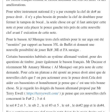
améliorations.
Pour nôtre instrument national il y a par exemple la clef de do# au
pouce droit . il n'y a plus besoin de prendre la clef de doublure pour
fermer le tampon de bocal , la seule chose est qu' il faut anticiper cette
note et pour cela placer le pouce gauche très prés de cette nouvelle
clef avant l' exécution de cette note.
Pour le basson AJ Musique trois clefs utilisés pour le sur aigu ont été
"montées" par rapport au basson 35L de Buffet et donnent une
nouvelle possibilité de jouer Ré# ,MI et FA suraigu .
Certains bassonistes habitués au système allemand veulent ,pour des
questions de timbre ,jouer également le basson français. Mr Ducasse et
récemment Mr Amaury Montac ( AJ Musique) ont pris note de cette
demande. Pour cela un plateau a été ajouté au pouce droit ainsi que de
nouvelles clefs que l' on peu actionner avec le pouce droit.Cela doit
aider ces bassonistes et honnêtement je pense que c' est une très bonne
chose. Si je regarde les doigtés du basson allemand proposé par Mr
Terry Ewell (
https://terryewell.com/
) je pense que ces nouvelles clefs
concernent le Fa# 2 ; 3 et 4
le sol # 2 et 3 , le sib 2 , le ré #3 et 5 , le si4 , le do#2 ppp et le do#4.
Il y a certainement une clef pour le petit doigt de la main droite qui a