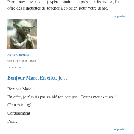
Parmi mes dessins que j'espère joindre à la présente discussion, l'un
offre des silhouettes de touches à colorier, pour votre usage.
Répondre
Pierre Cathelain
ven 11/12/2020 - 18:06
Permalien
En
Bonjour Marc, En effet, je…
réponse
à
Bonjour Marc,
Ô
Pierre,
En effet, je n’avais pas validé ton compte ! Toutes mes excuses !
j'aimerais
bien
C’est fait ! 😃
me…
par
Cordialement
Anonyme
(non
Pierre
vérifié)
Répondre