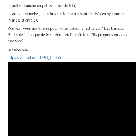
la petite branche en palissandre (de Rio)
la grande branche , la culasse et le bonnet sont réalisés en sycomore
(variété d érable).
Pouvez -vous me dire si pour vôtre basson c 'est le cas? Les bassons
Buffet de l' époque de Mr Léon Letellier étaient t'ils proposés en deux
essences?
la vidéo est:
https://youtu.be/imD9H_F50uY