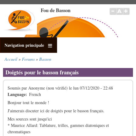
Aller
Fou de Basson
au
contenu
principal
Navigation principale
Accueil
Forums
Basson
Fil
d'Ariane
Doigtés pour le basson français
Soumis par
Anonyme (non vérifié)
le
lun 07/12/2020 - 22:48
Language
French
Bonjour tout le monde !
J'aimerais discuter ici de doigtés pour le basson français.
Mes sources sont jusqu'ici
* Maurice Allard: Tablature, trilles, gammes diatoniques et
chromatiques