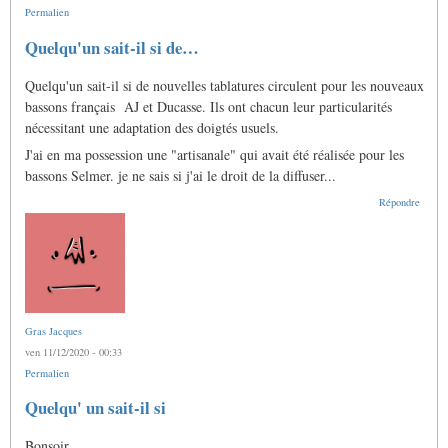
Permalien
Quelqu'un sait-il si de…
Quelqu'un sait-il si de nouvelles tablatures circulent pour les nouveaux
bassons français AJ et Ducasse. Ils ont chacun leur particularités
nécessitant une adaptation des doigtés usuels.
J'ai en ma possession une "artisanale" qui avait été réalisée pour les
bassons Selmer. je ne sais si j'ai le droit de la diffuser...
Répondre
Gras Jacques
ven 11/12/2020 - 00:33
Permalien
En
Quelqu' un sait-il si
réponse
à
Bonsoir
Quelqu'un