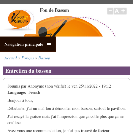
Aller
Fou de Basson
au
contenu
principal
Navigation principale
Accueil
Forums
Basson
Fil
d'Ariane
Entretien du basson
Soumis par
Anonyme (non vérifié)
le
ven 25/11/2022 - 19:12
Language
French
Bonjour à tous,
Débutante, j'ai un mal fou à démonter mon basson, surtout le pavillon.
J'ai essayé la graisse mais j'ai l'impression que ça colle plus que ça ne
coulisse.
Avez vous une recommandation, je n'ai pas trouvé de facteur