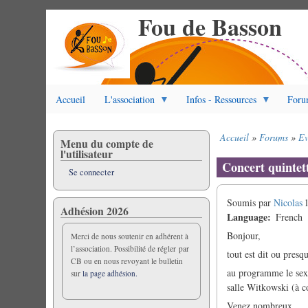
Fou de Basson
Aller
au
contenu
principal
Accueil
L'association
Infos - Ressources
Foru
Accueil
Forums
Ev
Menu du compte de
Fil
l'utilisateur
d'Ariane
Concert quintett
Se connecter
Soumis par
Nicolas
Adhésion 2026
Language
French
Bonjour,
Merci de nous soutenir en adhérent à
l’association. Possibilité de régler par
tout est dit ou presqu
CB ou en nous revoyant le bulletin
au programme le sextu
sur
la page adhésion.
salle Witkowski (à co
Venez nombreux...