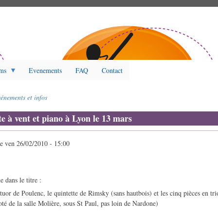
ms
Evenements
FAQ
Contact
énements et infos
e à vent et piano à Lyon le 13 mars
le
ven 26/02/2010 - 15:00
e dans le titre :
or de Poulenc, le quintette de Rimsky (sans hautbois) et les cinq pièces en trio
té de la salle Molière, sous St Paul, pas loin de Nardone)