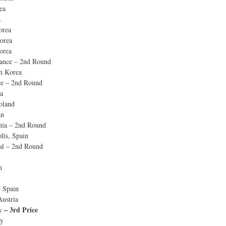
ea
a
orea
orea
orea
rance – 2nd Round
h Korea
ce – 2nd Round
ia
oland
an
nia – 2nd Round
lís, Spain
al – 2nd Round
n
, Spain
Austria
– 3rd Price
ny
ny