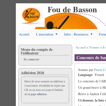
Fou de Basson
Aller
au
contenu
principal
Accueil
L'association
Infos - Ressources
Foru
Accueil
Forums
Ev
Menu du compte de
Fil
l'utilisateur
d'Ariane
Concours de ba
Se connecter
Soumis par
Pierre C
Adhésion 2026
Language
French
Le concours de l'ARD
Merci de nous soutenir en adhérent à
l’association. Possibilité de régler par
Un grand bravo à Mar
CB ou en nous revoyant le bulletin
Bravo à Andrea Cella
sur
la page adhésion.
Ci-dessous, la liste 