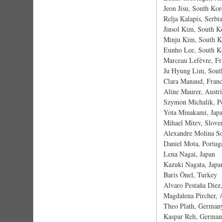
Jeon Jisu, South Kor
Relja Kalapis, Serbi
Jinsol Kim, South K
Minju Kim, South K
Eunho Lee, South K
Marceau Lefèvre, F
Ju Hyung Lim, Sout
Clara Manaud, Fran
Aline Maurer, Austr
Szymon Michalik, P
Yota Minakami, Jap
Mihael Mitev, Slove
Alexandre Molina So
Daniel Mota, Portug
Lena Nagai, Japan
Kazuki Nagata, Japa
Baris Önel, Turkey
Alvaro Pestaña Diez
Magdalena Pircher, 
Theo Plath, Germa
Kaspar Reh, Germa