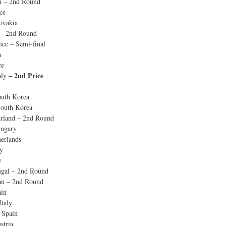
n – 2nd Round
ce
ovakia
n – 2nd Round
nce – Semi-final
a
ce
– 2nd Price
aly
uth Korea
outh Korea
zerland – 2nd Round
ungary
erlands
y
y
tugal – 2nd Round
an – 2nd Round
ain
Italy
 Spain
stria