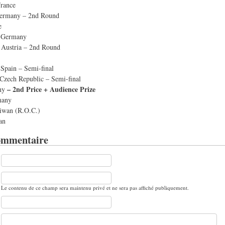
France
Germany – 2nd Round
e
, Germany
 Austria – 2nd Round
 Spain – Semi-final
Czech Republic – Semi-final
– 2nd Price + Audience Prize
any
many
iwan (R.O.C.)
an
ommentaire
Le contenu de ce champ sera maintenu privé et ne sera pas affiché publiquement.