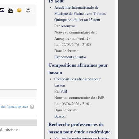
15 août
Académie Internationale de
Musique de Flaine avec Thomas
Quinquenel du 1er au 15 août
Par
Anonyme
Nouveau commentaire de :
Anonyme (non vérifié)
Le :
22/04/2026 - 21:05
Dans le forum :
Evénements et infos
Compositions africaines pour
basson
Compositions africaines pour
basson
Par
FdB
Nouveau commentaire de :
FdB
Le :
06/04/2026 - 21:01
 des formats de texte
Dans le forum :
Basson
Recherche professeur·es de
submissions.
basson pour étude académique
Recherche professeur·es de basson