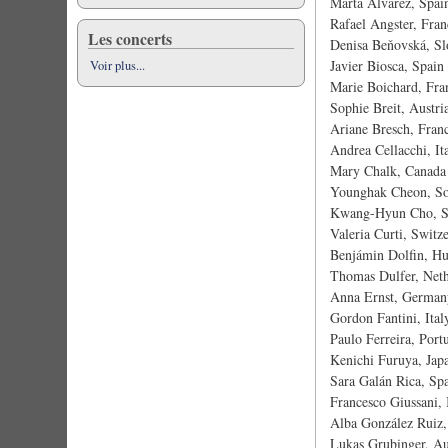
Marta Alvarez, Spai
Rafael Angster, Fran
Les concerts
Denisa Beňovská, Sl
Javier Biosca, Spai
Voir plus...
Marie Boichard, Fra
Sophie Breit, Austri
Ariane Bresch, Fran
Andrea Cellacchi, It
Mary Chalk, Canada
Younghak Cheon, So
Kwang-Hyun Cho, S
Valeria Curti, Swit
Benjámin Dolfin, H
Thomas Dulfer, Neth
Anna Ernst, German
Gordon Fantini, Ital
Paulo Ferreira, Por
Kenichi Furuya, Jap
Sara Galán Rica, Sp
Francesco Giussani, 
Alba González Ruiz,
Lukas Grubinger, Au