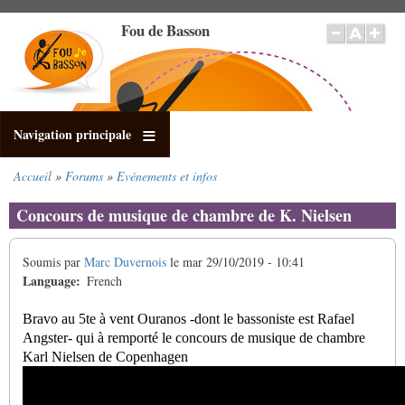
Aller
Fou de Basson
au
contenu
principal
Navigation principale
Accueil
Forums
Evénements et infos
Fil
d'Ariane
Concours de musique de chambre de K. Nielsen
Soumis par
Marc Duvernois
le
mar 29/10/2019 - 10:41
Language
French
Bravo au 5te à vent Ouranos -dont le bassoniste est Rafael
Angster- qui à remporté le concours de musique de chambre
Karl Nielsen de Copenhagen