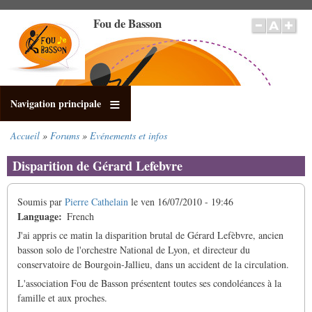
Aller
Fou de Basson
au
contenu
principal
Navigation principale
Accueil
Forums
Evénements et infos
Fil
d'Ariane
Disparition de Gérard Lefebvre
Soumis par
Pierre Cathelain
le
ven 16/07/2010 - 19:46
Language
French
J'ai appris ce matin la disparition brutal de Gérard Lefèbvre, ancien
basson solo de l'orchestre National de Lyon, et directeur du
conservatoire de Bourgoin-Jallieu, dans un accident de la circulation.
L'association Fou de Basson présentent toutes ses condoléances à la
famille et aux proches.