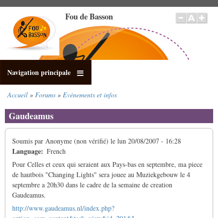
Aller
Fou de Basson
au
contenu
principal
Navigation principale
Accueil
Forums
Evénements et infos
Fil
d'Ariane
Gaudeamus
Soumis par
Anonyme (non vérifié)
le
lun 20/08/2007 - 16:28
Language
French
Pour Celles et ceux qui seraient aux Pays-bas en septembre, ma piece
de hautbois "Changing Lights" sera jouee au Muziekgebouw le 4
septembre a 20h30 dans le cadre de la semaine de creation
Gaudeamus.
http://www.gaudeamus.nl/index.php?