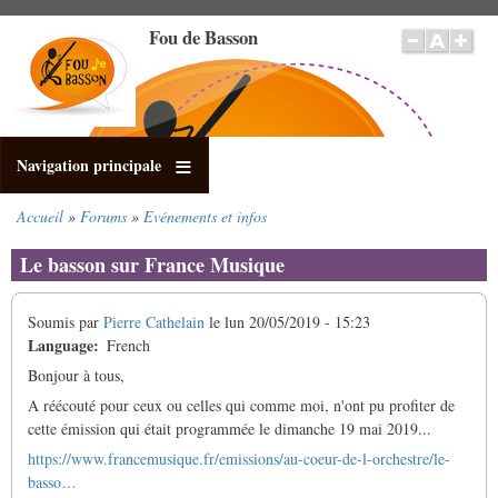
Aller
Fou de Basson
au
contenu
principal
Navigation principale
Accueil
Forums
Evénements et infos
Fil
d'Ariane
Le basson sur France Musique
Soumis par
Pierre Cathelain
le
lun 20/05/2019 - 15:23
Language
French
Bonjour à tous,
A réécouté pour ceux ou celles qui comme moi, n'ont pu profiter de
cette émission qui était programmée le dimanche 19 mai 2019...
https://www.francemusique.fr/emissions/au-coeur-de-l-orchestre/le-
basso…