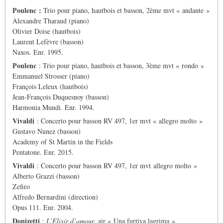
Poulenc :
Trio pour piano, hautbois et basson, 2ème mvt « andante »
Alexandre Tharaud (piano)
Olivier Doise (hautbois)
Laurent Lefèvre (basson)
Naxos. Enr. 1995.
Poulenc
: Trio pour piano, hautbois et basson, 3ème mvt « rondo »
Emmanuel Strosser (piano)
François Leleux (hautbois)
Jean-François Duquesnoy (basson)
Harmonia Mundi. Enr. 1994.
Vivaldi
: Concerto pour basson RV 497, 1er mvt « allegro molto »
Gustavo Nunez (basson)
Academy of St Martin in the Fields
Pentatone. Enr. 2015.
Vivaldi
: Concerto pour basson RV 497, 1er mvt allegro molto »
Alberto Grazzi (basson)
Zefiro
Alfredo Bernardini (direction)
Opus 111. Enr. 2004.
Donizetti
:
L’Elixir d’amour
, air « Una furtiva lagrima »