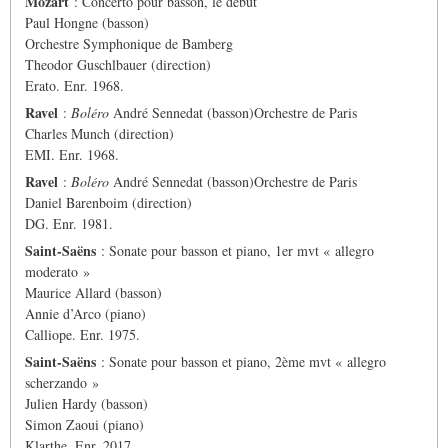
Mozart
: Concerto pour basson, le début
Paul Hongne (basson)
Orchestre Symphonique de Bamberg
Theodor Guschlbauer (direction)
Erato. Enr. 1968.
Ravel
:
Boléro
André Sennedat (basson)Orchestre de Paris
Charles Munch (direction)
EMI. Enr. 1968.
Ravel
:
Boléro
André Sennedat (basson)Orchestre de Paris
Daniel Barenboim (direction)
DG. Enr. 1981.
Saint-Saëns
: Sonate pour basson et piano, 1er mvt « allegro
moderato »
Maurice Allard (basson)
Annie d’Arco (piano)
Calliope. Enr. 1975.
Saint-Saëns
: Sonate pour basson et piano, 2ème mvt « allegro
scherzando »
Julien Hardy (basson)
Simon Zaoui (piano)
Klarthe. Enr. 2017