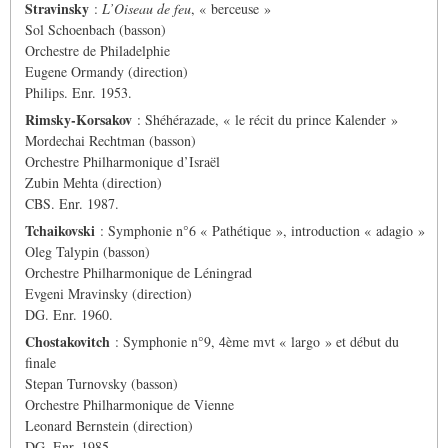
Stravinsky
:
L’Oiseau de feu
, « berceuse »
Sol Schoenbach (basson)
Orchestre de Philadelphie
Eugene Ormandy (direction)
Philips. Enr. 1953.
Rimsky-Korsakov
: Shéhérazade, « le récit du prince Kalender »
Mordechai Rechtman (basson)
Orchestre Philharmonique d’Israël
Zubin Mehta (direction)
CBS. Enr. 1987.
Tchaikovski
: Symphonie n°6 « Pathétique », introduction « adagio »
Oleg Talypin (basson)
Orchestre Philharmonique de Léningrad
Evgeni Mravinsky (direction)
DG. Enr. 1960.
Chostakovitch
: Symphonie n°9, 4ème mvt « largo » et début du
finale
Stepan Turnovsky (basson)
Orchestre Philharmonique de Vienne
Leonard Bernstein (direction)
DG. Enr. 1985.