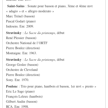
Saint-Saëns
: Sonate pour basson et piano, 3ème et 4ème mvt
« adagio » et « allegro moderato »
Marc Trénel (basson)
Pascal Godart (piano)
Indesens. Enr. 2009.
Stravinsky
:
Le Sacre du printemps
, début
René Plessier (basson)
Orchestre National de l’ORTF
Pierre Boulez (direction)
Montaigne. Enr. 1963.
Stravinsky
:
Le Sacre du printemps
, début
George Goslee (basson)
Orchestre de Cleveland
Pierre Boulez (direction)
Sony. Enr. 1970.
Poulenc
: Trio pour piano, hautbois et basson, 1er mvt « presto »
Eric Le Sage (piano)
François Leleux (hautbois)
Gilbert Audin (basson)
RCA. Enr. 1998.