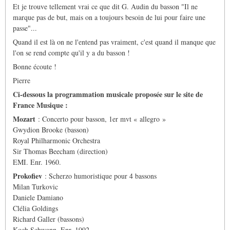
Et je trouve tellement vrai ce que dit G. Audin du basson "Il ne
marque pas de but, mais on a toujours besoin de lui pour faire une
passe"...
Quand il est là on ne l'entend pas vraiment, c'est quand il manque que
l'on se rend compte qu'il y a du basson !
Bonne écoute !
Pierre
Ci-dessous la programmation musicale proposée sur le site de
France Musique :
Mozart
: Concerto pour basson, 1er mvt « allegro »
Gwydion Brooke (basson)
Royal Philharmonic Orchestra
Sir Thomas Beecham (direction)
EMI. Enr. 1960.
Prokofiev
: Scherzo humoristique pour 4 bassons
Milan Turkovic
Daniele Damiano
Clélia Goldings
Richard Galler (bassons)
Koch Schwann. Enr. 1992.