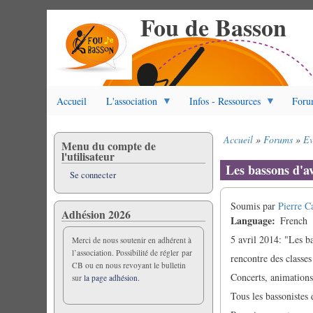
Fou de Basson
Aller
au
contenu
principal
Accueil
L'association
Infos - Ressources
Foru
Accueil
Forums
Ev
Menu du compte de
Fil
l'utilisateur
d'Ariane
Les bassons d'av
Se connecter
Soumis par
Pierre C
Adhésion 2026
Language
French
5 avril 2014: "Les b
Merci de nous soutenir en adhérent à
l’association. Possibilité de régler par
rencontre des class
CB ou en nous revoyant le bulletin
Concerts, animations
sur
la page adhésion.
Tous les bassonistes 