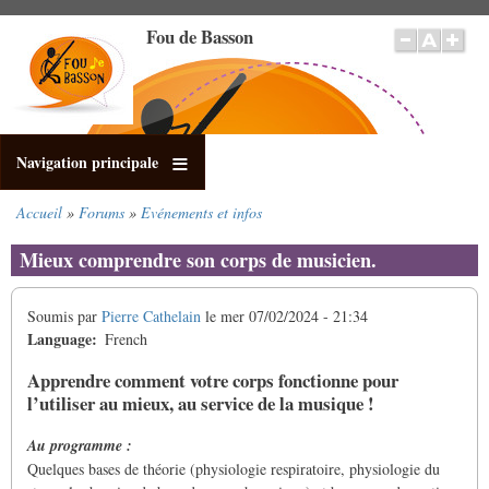
Aller
Fou de Basson
au
contenu
principal
Navigation principale
Accueil
Forums
Evénements et infos
Fil
d'Ariane
Mieux comprendre son corps de musicien.
Soumis par
Pierre Cathelain
le
mer 07/02/2024 - 21:34
Language
French
Apprendre comment votre corps fonctionne pour
l’utiliser au mieux, au service de la musique !
Au programme :
Quelques bases de théorie (physiologie respiratoire, physiologie du