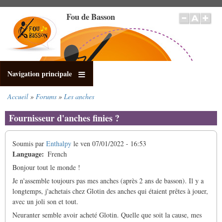
Aller
Fou de Basson
au
contenu
principal
Navigation principale
Accueil
Forums
Les anches
Fil
d'Ariane
Fournisseur d'anches finies ?
Soumis par
Enthalpy
le
ven 07/01/2022 - 16:53
Language
French
Bonjour tout le monde !
Je n'assemble toujours pas mes anches (après 2 ans de basson). Il y a
longtemps, j'achetais chez Glotin des anches qui étaient prêtes à jouer,
avec un joli son et tout.
Neuranter semble avoir acheté Glotin. Quelle que soit la cause, mes