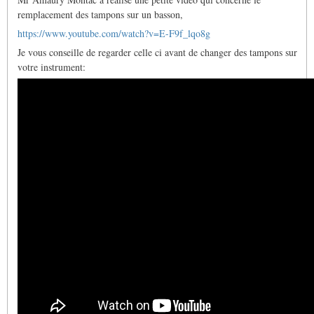
tampons
sont
remplacement des tampons sur un basson,
morts…
https://www.youtube.com/watch?v=E-F9f_lqo8g
par
Enthalpy
Je vous conseille de regarder celle ci avant de changer des tampons sur
votre instrument: