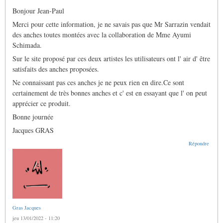
à
Bonjour Jean-Paul
fournisseur
d
Merci pour cette information, je ne savais pas que Mr Sarrazin vendait
anches
montées
des anches toutes montées avec la collaboration de Mme Ayumi
par
Schimada.
jean
paul
Sur le site proposé par ces deux artistes les utilisateurs ont l' air d' être
Blan…
satisfaits des anches proposées.
(non
vérifié)
Ne connaissant pas ces anches je ne peux rien en dire.Ce sont
certainement de très bonnes anches et c' est en essayant que l' on peut
apprécier ce produit.
Bonne journée
Jacques GRAS
Répondre
Gras Jacques
jeu 13/01/2022 - 11:20