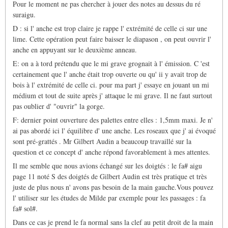
Pour le moment ne pas chercher à jouer des notes au dessus du ré
suraigu.
D : si l' anche est trop claire je rappe l' extrémité de celle ci sur une
lime. Cette opération peut faire baisser le diapason , on peut ouvrir l'
anche en appuyant sur le deuxième anneau.
E: on a à tord prétendu que le mi grave grognait à l' émission. C 'est
certainement que l' anche était trop ouverte ou qu' ii y avait trop de
bois à l' extrémité de celle ci. pour ma part j' essaye en jouant un mi
médium et tout de suite après j' attaque le mi grave. Il ne faut surtout
pas oublier d' "ouvrir" la gorge.
F: dernier point ouverture des palettes entre elles : 1,5mm maxi. Je n'
ai pas abordé ici l' équilibre d' une anche. Les roseaux que j' ai évoqué
sont pré-grattés . Mr Gilbert Audin a beaucoup travaillé sur la
question et ce concept d' anche répond favorablement à mes attentes.
Il me semble que nous avions échangé sur les doigtés : le fa# aigu
page 11 noté S des doigtés de Gilbert Audin est très pratique et très
juste de plus nous n' avons pas besoin de la main gauche.Vous pouvez
l' utiliser sur les études de Milde par exemple pour les passages : fa
fa# sol#.
Dans ce cas je prend le fa normal sans la clef au petit droit de la main