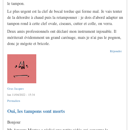
le tampon.
Le plus urgent est la clef de bocal tordue qui ferme mal. Je vais tenter
de la détordre à chaud puis la retamponner : je dois d'abord adapter un
tampon rond à cette clef ovale, ciseaux, cutter et colle, on verra.
Deux amis professionnels ont déclaré mon instrument injouable. Il
mériterait évidemment un grand carénage, mais je n'ai pas le pognon,
donc je mégote et bricole.
Répondre
Gras Jacques
lun 11/04/2022 - 15:34
Permalien
En
Oui, les tampons sont morts
réponse
à
Bonjour
Oui,
les
Mr Amaury Montac a réalisé une petite vidéo qui concerne le