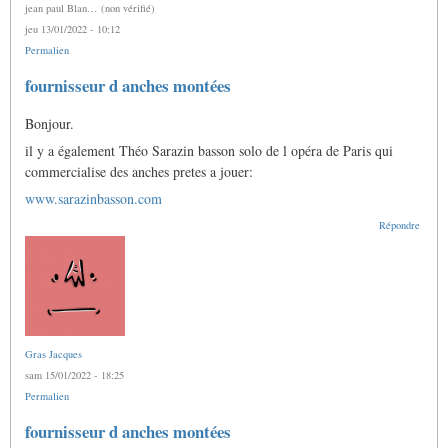
jean paul Blan… (non vérifié)
jeu 13/01/2022 - 10:12
Permalien
En
fournisseur d anches montées
réponse
à
Bonjour.
Fournisseur
d'anches
il y a également Théo Sarazin basson solo de l opéra de Paris qui
finies
?
commercialise des anches pretes a jouer:
par
www.sarazinbasson.com
Gras
Jacques
Répondre
Gras Jacques
sam 15/01/2022 - 18:25
Permalien
En
fournisseur d anches montées
réponse