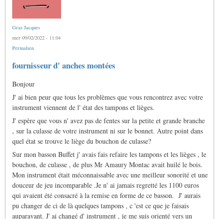
Gras Jacques
mer 09/02/2022 - 11:04
Permalien
fournisseur d' anches montées
Bonjour
J' ai bien peur que tous les problèmes que vous rencontrez avec votre
instrument viennent de l' état des tampons et lièges.
J' espère que vous n' avez pas de fentes sur la petite et grande branche
, sur la culasse de votre instrument ni sur le bonnet. Autre point dans
quel état se trouve le liège du bouchon de culasse?
Sur mon basson Buffet j' avais fais refaire les tampons et les lièges , le
bouchon, de culasse , de plus Mr Amaury Montac avait huilé le bois.
Mon instrument était méconnaissable avec une meilleur sonorité et une
douceur de jeu incomparable .Je n' ai jamais regretté les 1100 euros
qui avaient été consacré à la remise en forme de ce basson. J' aurais
pu changer de ci de là quelques tampons , c 'est ce que je faisais
auparavant. J' ai changé d' instrument , je me suis orienté vers un