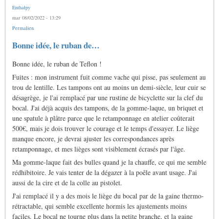
Enthalpy
mar 08/02/2022 - 13:29
Permalien
Bonne idée, le ruban de…
Bonne idée, le ruban de Teflon !
Fuites : mon instrument fuit comme vache qui pisse, pas seulement au
trou de lentille. Les tampons ont au moins un demi-siècle, leur cuir se
désagrège, je l'ai remplacé par une rustine de bicyclette sur la clef du
bocal. J'ai déjà acquis des tampons, de la gomme-laque, un briquet et
une spatule à plâtre parce que le retamponnage en atelier coûterait
500€, mais je dois trouver le courage et le temps d'essayer. Le liège
manque encore, je devrai ajuster les correspondances après
retamponnage, et mes lièges sont visiblement écrasés par l'âge.
Ma gomme-laque fait des bulles quand je la chauffe, ce qui me semble
rédhibitoire. Je vais tenter de la dégazer à la poêle avant usage. J'ai
aussi de la cire et de la colle au pistolet.
J'ai remplacé il y a des mois le liège du bocal par de la gaine thermo-
rétractable, qui semble excellente hormis les ajustements moins
faciles. Le bocal ne tourne plus dans la petite branche, et la gaine