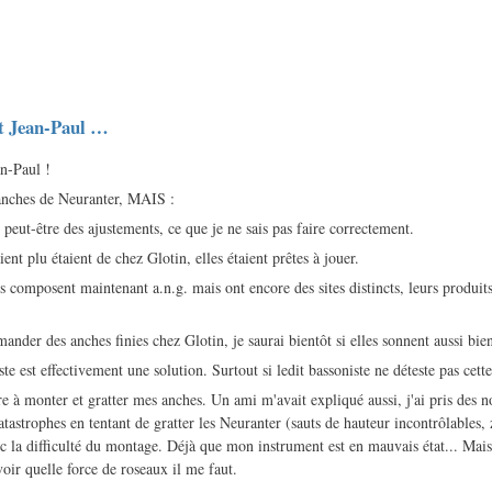
et Jean-Paul …
an-Paul !
s anches de Neuranter, MAIS :
peut-être des ajustements, ce que je ne sais pas faire correctement.
ent plu étaient de chez Glotin, elles étaient prêtes à jouer.
s composent maintenant a.n.g. mais ont encore des sites distincts, leurs produits
ander des anches finies chez Glotin, je saurai bientôt si elles sonnent aussi bie
te est effectivement une solution. Surtout si ledit bassoniste ne déteste pas cette 
e à monter et gratter mes anches. Un ami m'avait expliqué aussi, j'ai pris des no
atastrophes en tentant de gratter les Neuranter (sauts de hauteur incontrôlables, 
 la difficulté du montage. Déjà que mon instrument est en mauvais état... Mais, 
voir quelle force de roseaux il me faut.