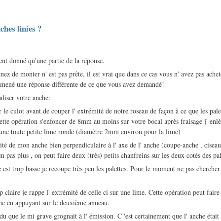
ches finies ?
ent donné qu'une partie de la réponse.
ez de monter n' est pas prête, il est vrai que dans ce cas vous n' avez pas ache
 amené une réponse différente de ce que vous avez demandé!
naliser votre anche:
r le culot avant de couper l' extrémité de notre roseau de façon à ce que les pal
ette opération s'enfoncer de 8mm au moins sur votre bocal après fraisage j' enl
 une toute petite lime ronde (diamètre 2mm environ pour la lime)
ité de mon anche bien perpendiculaire à l' axe de l' anche (coupe-anche , ciseau
s plus , on peut faire deux (très) petits chanfreins sur les deux cotés des pal
che est trop basse je recoupe très peu les palettes. Pour le moment ne pas chercher
op claire je rappe l' extrémité de celle ci sur une lime. Cette opération peut faire
che en appuyant sur le deuxième anneau.
du que le mi grave grognait à l' émission. C 'est certainement que l' anche était