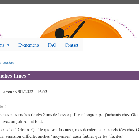
ms
Evenements
FAQ
Contact
s anches
ches finies ?
y
le
ven 07/01/2022 - 16:53
de !
s pas mes anches (après 2 ans de basson). Il y a longtemps, j'achetais chez Glot
, avec un joli son et tout.
ir acheté Glotin. Quelle que soit la cause, mes dernière anches achetées chez 
on, émission difficile, anches "moyennes" aussi faibles que les "faciles".