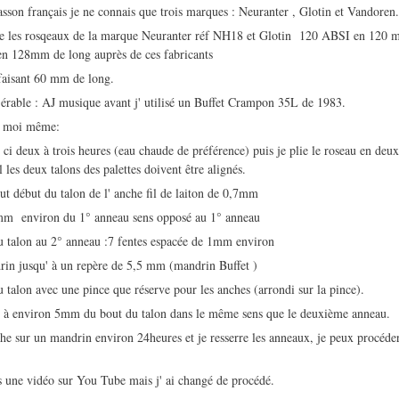
asson français je ne connais que trois marques : Neuranter , Glotin et Vandoren
lise les rosqeaux de la marque Neuranter réf NH18 et Glotin 120 ABSI en 120
en 128mm de long auprès de ces fabricants
faisant 60 mm de long.
 érable : AJ musique avant j' utilisé un Buffet Crampon 35L de 1983.
s moi même:
s ci deux à trois heures (eau chaude de préférence) puis je plie le roseau en deux
l les deux talons des palettes doivent être alignés.
ut début du talon de l' anche fil de laiton de 0,7mm
mm environ du 1° anneau sens opposé au 1° anneau
du talon au 2° anneau :7 fentes espacée de 1mm environ
rin jusqu' à un repère de 5,5 mm (mandrin Buffet )
u talon avec une pince que réserve pour les anches (arrondi sur la pince).
au à environ 5mm du bout du talon dans le même sens que le deuxième anneau.
anche sur un mandrin environ 24heures et je resserre les anneaux, je peux procéd
is une vidéo sur You Tube mais j' ai changé de procédé.