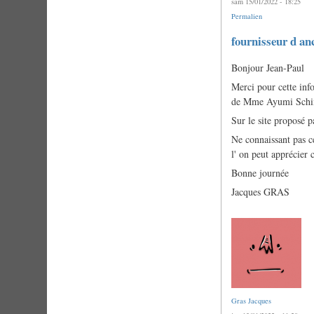
sam 15/01/2022 - 18:25
Permalien
En
fournisseur d an
réponse
à
Bonjour Jean-Paul
fournisseur
d
Merci pour cette inf
anches
montées
de Mme Ayumi Schi
par
Sur le site proposé pa
jean
paul
Ne connaissant pas ce
Blan…
(non
l' on peut apprécier 
vérifié)
Bonne journée
Jacques GRAS
Gras Jacques