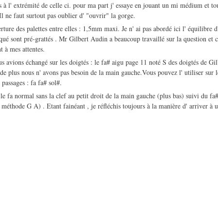
is à l' extrémité de celle ci. pour ma part j' essaye en jouant un mi médium et tou
Il ne faut surtout pas oublier d' "ouvrir" la gorge.
rture des palettes entre elles : 1,5mm maxi. Je n' ai pas abordé ici l' équilibre 
qué sont pré-grattés . Mr Gilbert Audin a beaucoup travaillé sur la question et 
 à mes attentes.
s avions échangé sur les doigtés : le fa# aigu page 11 noté S des doigtés de Gil
e de plus nous n' avons pas besoin de la main gauche.Vous pouvez l' utiliser sur 
passages : fa fa# sol#.
le fa normal sans la clef au petit droit de la main gauche (plus bas) suivi du fa#
méthode G A) . Etant fainéant , je réfléchis toujours à la manière d' arriver à un