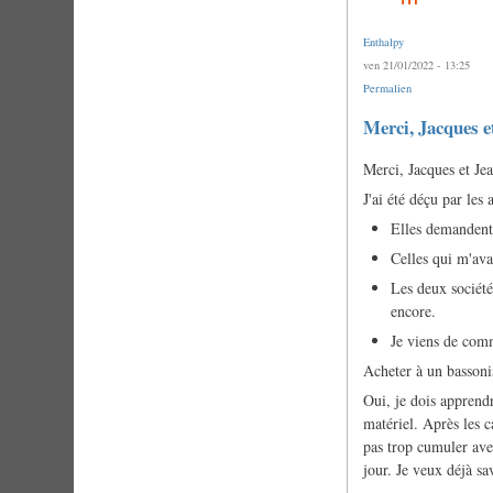
Enthalpy
ven 21/01/2022 - 13:25
Permalien
Merci, Jacques 
Merci, Jacques et Je
J'ai été déçu par le
Elles demandent 
Celles qui m'avai
Les deux société
encore.
Je viens de comm
Acheter à un bassonis
Oui, je dois apprendr
matériel. Après les c
pas trop cumuler avec
jour. Je veux déjà sa