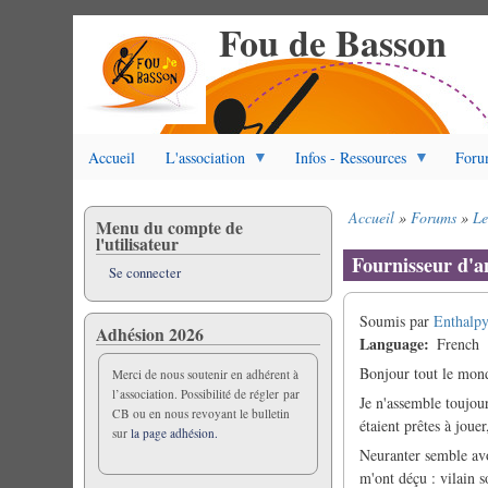
Fou de Basson
Aller
au
contenu
principal
Accueil
L'association
Infos - Ressources
Foru
Accueil
Forums
Le
Menu du compte de
Fil
l'utilisateur
d'Ariane
Fournisseur d'an
Se connecter
Soumis par
Enthalp
Adhésion 2026
Language
French
Bonjour tout le mon
Merci de nous soutenir en adhérent à
l’association. Possibilité de régler par
Je n'assemble toujour
CB ou en nous revoyant le bulletin
étaient prêtes à jouer
sur
la page adhésion.
Neuranter semble avo
m'ont déçu : vilain s