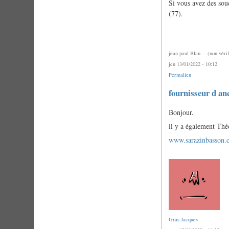
Si vous avez des sou
(77).
jean paul Blan… (non vérif
jeu 13/01/2022 - 10:12
Permalien
En
fournisseur d an
réponse
à
Bonjour.
Fournisseur
d'anches
il y a également Thé
finies
?
www.sarazinbasson.
par
Gras
Jacques
Gras Jacques