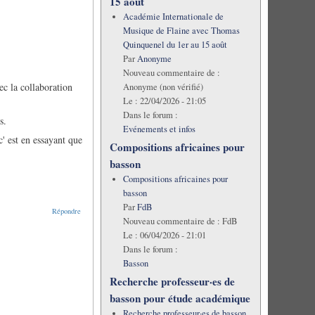
15 août
Académie Internationale de
Musique de Flaine avec Thomas
Quinquenel du 1er au 15 août
Par
Anonyme
Nouveau commentaire de :
ec la collaboration
Anonyme (non vérifié)
Le :
22/04/2026 - 21:05
Dans le forum :
s.
Evénements et infos
' est en essayant que
Compositions africaines pour
basson
Compositions africaines pour
basson
Par
FdB
Répondre
Nouveau commentaire de :
FdB
Le :
06/04/2026 - 21:01
Dans le forum :
Basson
Recherche professeur·es de
basson pour étude académique
Recherche professeur·es de basson