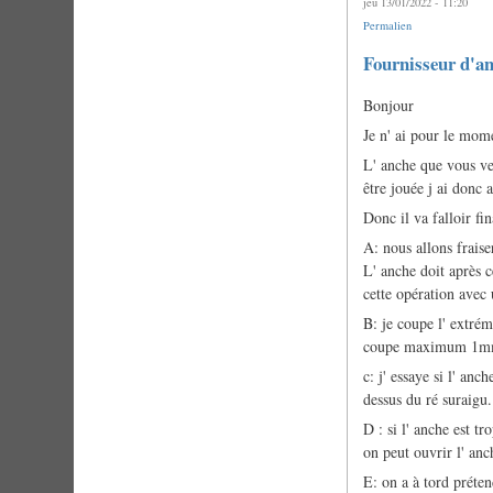
jeu 13/01/2022 - 11:20
Permalien
Fournisseur d'an
Bonjour
Je n' ai pour le mom
L' anche que vous ven
être jouée j ai donc
Donc il va falloir fi
A: nous allons fraise
L' anche doit après c
cette opération avec
B: je coupe l' extrém
coupe maximum 1mm pa
c: j' essaye si l' an
dessus du ré suraigu.
D : si l' anche est tr
on peut ouvrir l' an
E: on a à tord préten