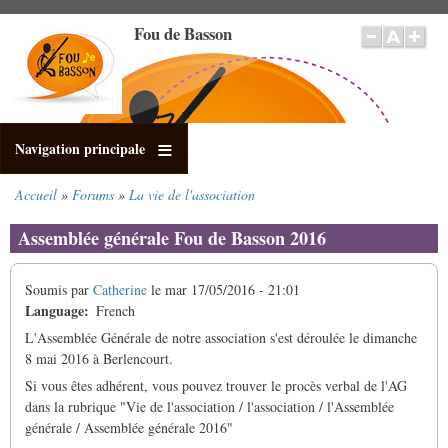
Aller
Fou de Basson
au
contenu
principal
Navigation principale
Accueil
Forums
La vie de l'association
Fil
d'Ariane
Assemblée générale Fou de Basson 2016
Soumis par
Catherine
le
mar 17/05/2016 - 21:01
Language
French
L'Assemblée Générale de notre association s'est déroulée le dimanche
8 mai 2016 à Berlencourt.
Si vous êtes adhérent, vous pouvez trouver le procès verbal de l'AG
dans la rubrique "Vie de l'association / l'association / l'Assemblée
générale / Assemblée générale 2016"