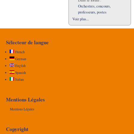
Dans le forum :
Orchestres, concours,
professeurs, postes
Voir plus...
Sélecteur de langue
French
German
English
Spanish
Italian
Mentions Légales
Mentions Légales
Copyright