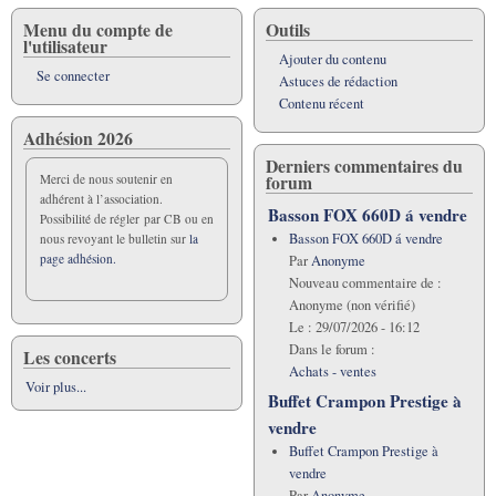
Menu du compte de
Outils
l'utilisateur
Ajouter du contenu
Se connecter
Astuces de rédaction
Contenu récent
Adhésion 2026
Derniers commentaires du
forum
Merci de nous soutenir en
adhérent à l’association.
Basson FOX 660D á vendre
Possibilité de régler par CB ou en
Basson FOX 660D á vendre
nous revoyant le bulletin sur
la
page adhésion.
Par
Anonyme
Nouveau commentaire de :
Anonyme (non vérifié)
Le :
29/07/2026 - 16:12
Dans le forum :
Les concerts
Achats - ventes
Voir plus...
Buffet Crampon Prestige à
vendre
Buffet Crampon Prestige à
vendre
Par
Anonyme