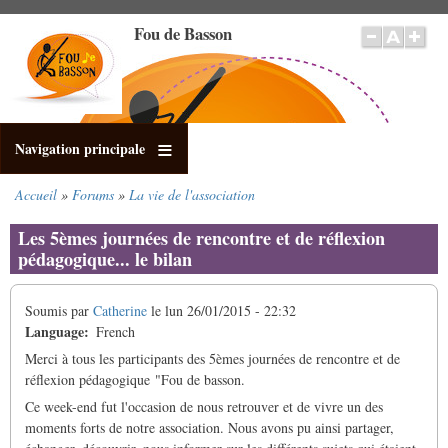
Aller
Fou de Basson
au
contenu
principal
Navigation principale
Accueil
Forums
La vie de l'association
Fil
d'Ariane
Les 5èmes journées de rencontre et de réflexion
pédagogique... le bilan
Soumis par
Catherine
le
lun 26/01/2015 - 22:32
Language
French
Merci à tous les participants des 5èmes journées de rencontre et de
réflexion pédagogique "Fou de basson.
Ce week-end fut l'occasion de nous retrouver et de vivre un des
moments forts de notre association. Nous avons pu ainsi partager,