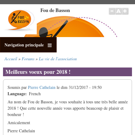
Aller
Fou de Basson
au
contenu
principal
Navigation principale
Accueil
Forums
La vie de l'association
Fil
d'Ariane
Meilleurs voeux pour 2018 !
Soumis par
Pierre Cathelain
le
dim 31/12/2017 - 19:50
Language
French
Au nom de Fou de Basson, je vous souhaite à tous une très belle année
2018 ! Que cette nouvelle année vous apporte beaucoup de plaisir et
bonheur !
Amicalement
Pierre Cathelain