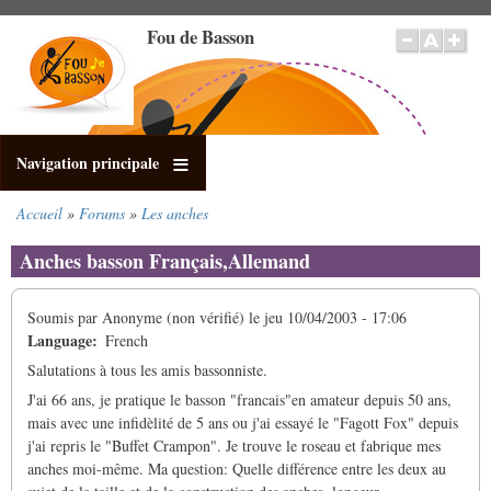
Aller
Fou de Basson
au
contenu
principal
Navigation principale
Accueil
Forums
Les anches
Fil
d'Ariane
Anches basson Français,Allemand
Soumis par
Anonyme (non vérifié)
le
jeu 10/04/2003 - 17:06
Language
French
Salutations à tous les amis bassonniste.
J'ai 66 ans, je pratique le basson "francais"en amateur depuis 50 ans,
mais avec une infidèlité de 5 ans ou j'ai essayé le "Fagott Fox" depuis
j'ai repris le "Buffet Crampon". Je trouve le roseau et fabrique mes
anches moi-même. Ma question: Quelle différence entre les deux au