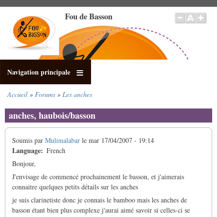
Aller
Fou de Basson
au
contenu
principal
Navigation principale
Accueil
Forums
Les anches
Fil
d'Ariane
anches, haubois/basson
Soumis par
Mulimalabar
le
mar 17/04/2007 - 19:14
Language
French
Bonjour,
J'envisage de commencé prochainement le basson, et j'aimerais
connaitre quelques petits détails sur les anches
je suis clarinetiste donc je connais le bamboo mais les anches de
basson étant bien plus complexe j'aurai aimé savoir si celles-ci se