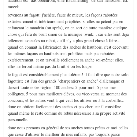
hautbois est "das oboenrohr, eine Bauanleitung" de karl hentschel, ed.
moeck
revenons au fagott: j'achète, faute de mieux, les façons rabotées
extérieurement et intérieurement prépliées. si elles ne pètent pas en
enfonçant le mandrin (ou après), on en sort de toute manière quelque
chose qui fera du bruit sinon de la musique :wink: , car elles sont déjà
tellement avancées au rabot, qu'il n'y a plus grand chose à faire...
quand on connait la fabrication des anches de hautbois, c'est décevant:
les mêmes façons en hautbois sont prépliées mais pas rabotées
extérieurement, et on travaille réellement sa anche soi-même: elles,
elles ne feront même pas du bruit si on les loupe
le fagott est considérablement plus tolérant! il faut dire que notre solo
fagottiste est l'un des grands "charpentiers en anche" d'allemagne et
dessert toute notre région. 100 anches: 5 pour moi, 5 pour mes
collègues, 5 pour mes meilleurs élèves, ou vice-versa au moment des
concours, et les autres vont à qui veut les utiliser ou à la corbeille...
donc on obtient facilement des anches et pas cher, car il considère
quand même le reste comme du rebus nécessaire à sa propre activité
personnelle.
donc nous prenons en général de ses anches toutes prêtes et moi celles
que cesse d'utiliser le meilleur de mes enfants, pas toujours parce