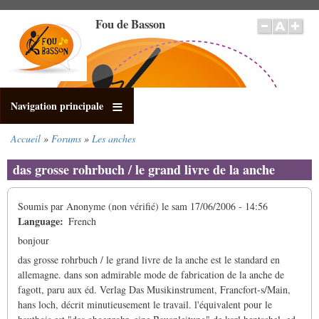
Aller
Fou de Basson
au
contenu
principal
Navigation principale
Accueil
Forums
Les anches
Fil
d'Ariane
das grosse rohrbuch / le grand livre de la anche
Soumis par
Anonyme (non vérifié)
le
sam 17/06/2006 - 14:56
Language
French
bonjour
das grosse rohrbuch / le grand livre de la anche est le standard en
allemagne. dans son admirable mode de fabrication de la anche de
fagott, paru aux éd. Verlag Das Musikinstrument, Francfort-s/Main,
hans loch, décrit minutieusement le travail. l'équivalent pour le