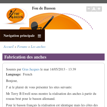
Aller
Fou de Basson
au
contenu
principal
Navigation principale
Accueil
Forums
Les anches
Fil
d'Ariane
Fabrication des anches
Soumis par
Gras Jacques
le
mar 14/05/2013 - 13:39
Language
French
Bonjour,
J' ai le plaisir de vous présenter les sites suivants:
Mr Terry B Ewell nous montre la réalisation des anches à partir du
roseau brut pour le basson allemand.
Pour le basson français la réalisation est identique mais les côtes des