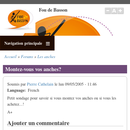
Aller
Fou de Basson
au
contenu
principal
Navigation principale
Accueil
Forums
Les anches
Fil
d'Ariane
Montez-vous vos anches?
Soumis par
Pierre Cathelain
le
lun 09/05/2005 - 11:46
Language
French
Petit sondage pour savoir si vous montez vos anches ou si vous les
achetez...!
A+
Ajouter un commentaire