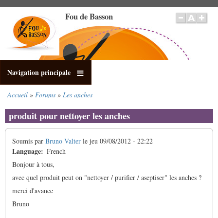
Aller
Fou de Basson
au
contenu
principal
Navigation principale
Accueil
Forums
Les anches
Fil
d'Ariane
produit pour nettoyer les anches
Soumis par
Bruno Valter
le
jeu 09/08/2012 - 22:22
Language
French
Bonjour à tous,
avec quel produit peut on "nettoyer / purifier / aseptiser" les anches ?
merci d'avance
Bruno