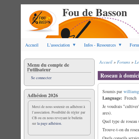
Fou de Basson
Aller
au
contenu
principal
Accueil
L'association
Infos - Ressources
Foru
Accueil
Forums
Le
Menu du compte de
Fil
l'utilisateur
d'Ariane
Roseau à domici
Se connecter
Soumis par
william
Adhésion 2026
Language
French
Je voudrais "cultiver
Merci de nous soutenir en adhérent à
l’association. Possibilité de régler par
ares).
CB ou en nous revoyant le bulletin
Quel type de roseau u
sur
la page adhésion.
Trouve-t-on du rosea
Quels conseils serai