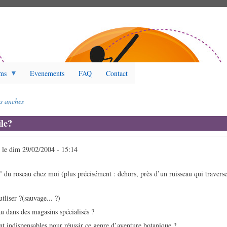
ms
Evenements
FAQ
Contact
s anches
le?
g
le
dim 29/02/2004 - 15:14
" du roseau chez moi (plus précisément : dehors, près d’un ruisseau qui traverse
tliser ?(sauvage... ?)
u dans des magasins spécialisés ?
ent indispensables pour réussir ce genre d’aventure botanique ?