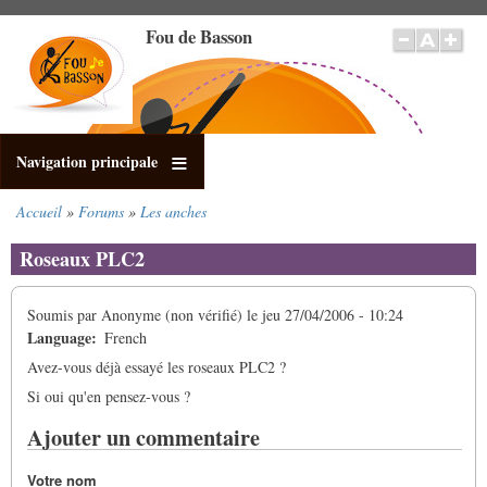
Aller
Fou de Basson
au
contenu
principal
Navigation principale
Accueil
Forums
Les anches
Fil
d'Ariane
Roseaux PLC2
Soumis par
Anonyme (non vérifié)
le
jeu 27/04/2006 - 10:24
Language
French
Avez-vous déjà essayé les roseaux PLC2 ?
Si oui qu'en pensez-vous ?
Ajouter un commentaire
Votre nom