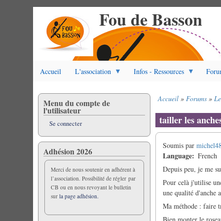
Fou de Basson
Aller
au
contenu
principal
Accueil
L'association
Infos - Ressources
Foru
Accueil
Forums
Le
Menu du compte de
Fil
l'utilisateur
d'Ariane
tailler les anche
Se connecter
Soumis par
michel4
Adhésion 2026
Language
French
Depuis peu, je me sui
Merci de nous soutenir en adhérent à
l’association. Possibilité de régler par
Pour celà j'utilise u
CB ou en nous revoyant le bulletin
une qualité d'anche 
sur
la page adhésion.
Ma méthode : faire t
Bien monter le roseau