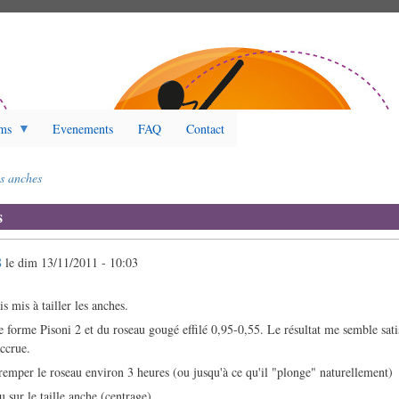
ms
Evenements
FAQ
Contact
s anches
s
8
le
dim 13/11/2011 - 10:03
s mis à tailler les anches.
ne forme Pisoni 2 et du roseau gougé effilé 0,95-0,55. Le résultat me semble sati
accrue.
remper le roseau environ 3 heures (ou jusqu'à ce qu'il "plonge" naturellement)
 sur le taille anche (centrage)